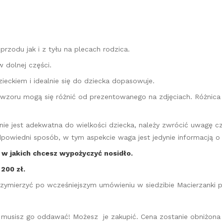
rzodu jak i z tyłu na plecach rodzica.
w dolnej części.
zieckiem i idealnie się do dziecka dopasowuje.
e wzoru mogą się różnić od prezentowanego na zdjęciach. Różnic
ie jest adekwatna do wielkości dziecka, należy zwrócić uwagę cz
dpowiedni sposób, w tym aspekcie waga jest jedynie informacją o
w jakich chcesz wypożyczyć nosidło.
200 zł.
ymierzyć po wcześniejszym umówieniu w siedzibie Macierzanki pr
nie musisz go oddawać! Możesz je zakupić. Cena zostanie obniżon