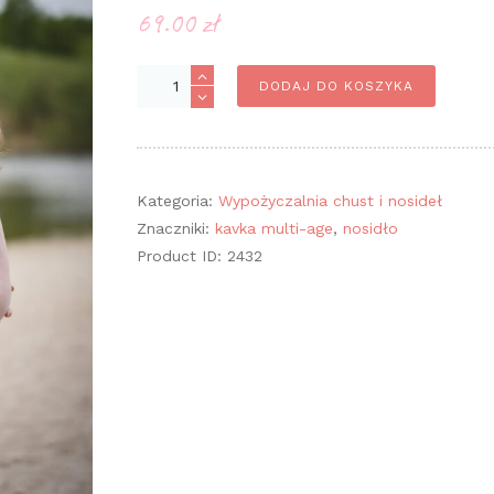
69.00
zł
ilość
DODAJ DO KOSZYKA
Kavka
Multi-
Age
Kategoria:
Wypożyczalnia chust i nosideł
Znaczniki:
kavka multi-age
,
nosidło
Product ID:
2432