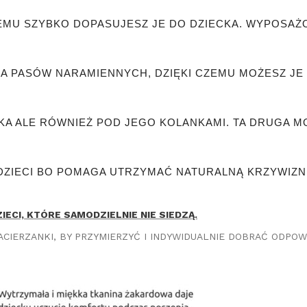
ZEMU SZYBKO DOPASUJESZ JE DO DZIECKA. WYPOSA
A PASÓW NARAMIENNYCH, DZIĘKI CZEMU MOŻESZ JE 
A ALE RÓWNIEŻ POD JEGO KOLANKAMI. TA DRUGA M
 DZIECI BO POMAGA UTRZYMAĆ NATURALNĄ KRZYWIZ
ECI, KTÓRE SAMODZIELNIE NIE SIEDZĄ.
ACIERZANKI, BY PRZYMIERZYĆ I INDYWIDUALNIE DOBRAĆ ODPOWI