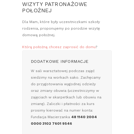
WIZYTY PATRONAŻOWE
POŁOŻNEJ
Dla Mam, które były uczestniczkami szkoły
rodzenia, proponujemy po porodzie wizytę
domową położnej.
Którą położną chcesz zaprosić do domu
?
DODATKOWE INFORMACJE
W sali warsztatowej podczas zajęć
siedzimy na workach sako. Zachęcamy
do przygotowania wygodnej odzieży
oraz zmiany obuwia (uczestniczymy w
zajęciach w skarpetkach lub obuwiu na
zmianę). Zaliczki i płatności za kurs
prosimy kierować na numer konta:
Fundacja Macierzanka
48 1140 2004
0000 3102 7601 9546