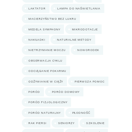
LAKTATOR
LAMPA DO NAŚWIETLANIA
MACIERZYŃSTWO BEZ LUKRU
MEDELA SYMPHONY
MIKRODOTACJE
NAKŁADKI
NATURALNE METODY
NIETRZYMANIE MOCZU
NOWORODEK
OBSERWACJA CYKLU
ODCIĄGANIE POKARMU
ODŻYWIANIE W CIĄŻY
PIERWSZA POMOC
PORÓD
PORÓD DOMOWY
PORÓD FIZJOLOGICZNY
PORÓD NATURALNY
PŁODNOŚĆ
RAK PIERSI
SENIORZY
SZKOLENIE