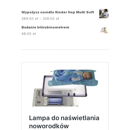
Wypożycz nosidło Kinder Hop Multi Soft
289.00
zł
–
329.00
zł
Zakres
cen:
Badanie bilirubinometrem
od
49.00
zł
289.00 zł
do
329.00 zł