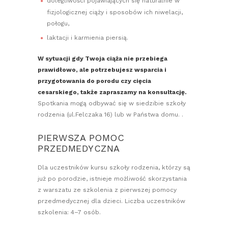
dolegliwości pojawiających się naturalnie w
fizjologicznej ciąży i sposobów ich niwelacji,
połogu,
laktacji i karmienia piersią.
W sytuacji gdy Twoja ciąża nie przebiega
prawidłowo, ale potrzebujesz wsparcia i
przygotowania do porodu czy cięcia
cesarskiego, także zapraszamy na konsultację.
Spotkania mogą odbywać się w siedzibie szkoły
rodzenia (ul.Felczaka 16) lub w Państwa domu. .
PIERWSZA POMOC
PRZEDMEDYCZNA
Dla uczestników kursu szkoły rodzenia, którzy są
już po porodzie, istnieje możliwość skorzystania
z warszatu ze szkolenia z pierwszej pomocy
przedmedycznej dla dzieci. Liczba uczestników
szkolenia: 4–7 osób.