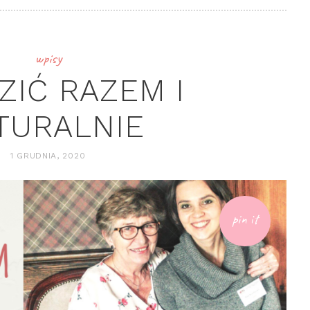
wpisy
ZIĆ RAZEM I
TURALNIE
1 GRUDNIA, 2020
pin it