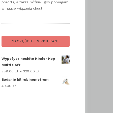
porodu, a także później, gdy pomagam
w nauce wiązania chust.
NACZĘŚCIEJ WYBIERANE
Wypożycz nosidło Kinder Hop
Multi Soft
289.00
zł
–
329.00
zł
Zakres
cen:
Badanie bilirubinometrem
od
49.00
zł
289.00 zł
do
329.00 zł