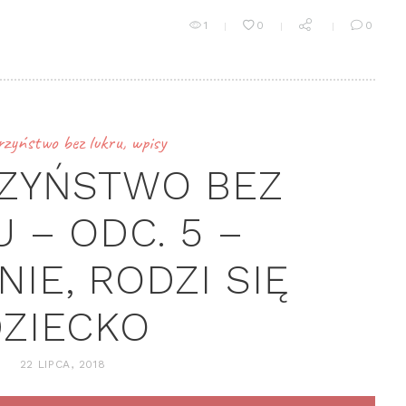
1
0
0
rzyństwo bez lukru
,
wpisy
ZYŃSTWO BEZ
 – ODC. 5 –
IE, RODZI SIĘ
ZIECKO
22 LIPCA, 2018