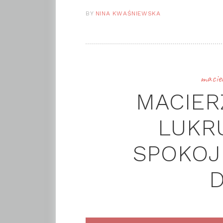
BY
NINA KWAŚNIEWSKA
macie
MACIER
LUKRU
SPOKOJN
D