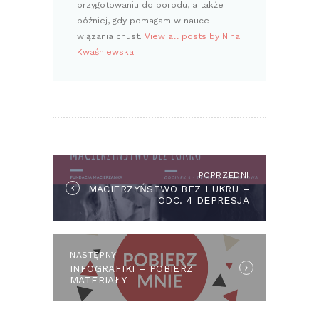
przygotowaniu do porodu, a także
później, gdy pomagam w nauce
wiązania chust.
View all posts by Nina
Kwaśniewska
NAWIGACJA
WPISU
POPRZEDNI
Previous
MACIERZYŃSTWO BEZ LUKRU –
post:
ODC. 4 DEPRESJA
POPORODOWA
NASTĘPNY
Next
INFOGRAFIKI – POBIERZ
post:
MATERIAŁY