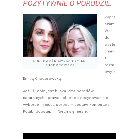
POZYTYWNIE O PORODZIE.
Zapra
szam
Was
do
wysłu
chani
a
NINA KWAŚNIEWSKA I EMILIA
rozm
CHODOROWSKA
owy z
Emilią Chodorowską.
Jeśli i Tobie jest bliska idea porodów
naturalnych i prawa kobiet do decydowania o
wyborze miejsca porodu – zostaw komentarz.
Polub. Udostępnij. Niech się niesie.