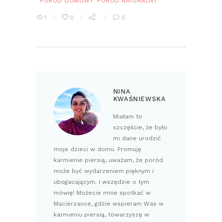
PORÓD DOMOWY
PORÓD NATURALNY
1
0
0
NINA
KWAŚNIEWSKA
Miałam to
szczęście, że było
mi dane urodzić
moje dzieci w domu. Promuję
karmienie piersią, uważam, że poród
może być wydarzeniem pięknym i
ubogacającym. I wszędzie o tym
mówię! Możecie mnie spotkać w
Macierzance, gdzie wspieram Was w
karmieniu piersią, towarzyszę w