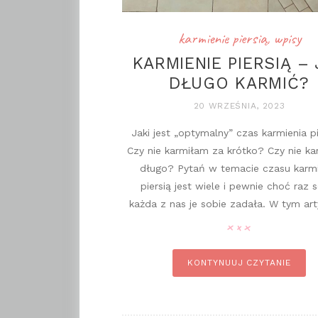
karmienie piersią
,
wpisy
KARMIENIE PIERSIĄ –
DŁUGO KARMIĆ?
20 WRZEŚNIA, 2023
Jaki jest „optymalny” czas karmienia p
Czy nie karmiłam za krótko? Czy nie ka
długo? Pytań w temacie czasu karmi
piersią jest wiele i pewnie choć raz 
każda z nas je sobie zadała. W tym arty
pi
KONTYNUUJ CZYTANIE