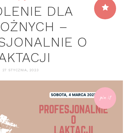
OLENIE DLA
OŻNYCH –
SJONALNIE O
AKTACJI
27 STYCZNIA, 2023
pin it