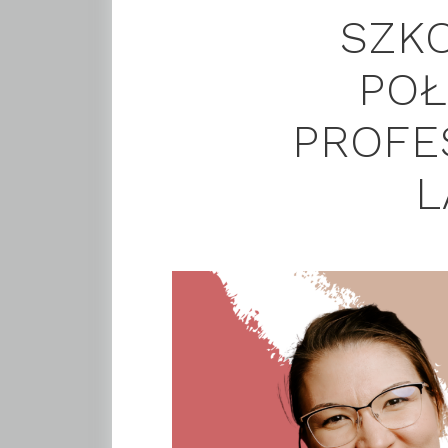
SZK
POŁ
PROFE
L