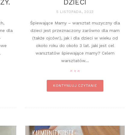
ZY.
DZIECI
5 LISTOPADA, 2023
ch,
Śpiewające Mamy – warsztat muzyczny dla
jne dla
dzieci jest przeznaczony zarówno dla mam
–
(także ojców!), jak i dla dzieci w wieku od
iowe
około roku do około 3 lat. jaki jest cel
,
warsztatów śpiewające mamy? Celem
warsztatów...
n it
pin it
KONTYNUUJ CZYTANIE