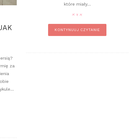
które miały...
 JAK
KONTYNUUJ CZYTANIE
iersią?
rmię za
enia
sobie
kule...
n it
pin it