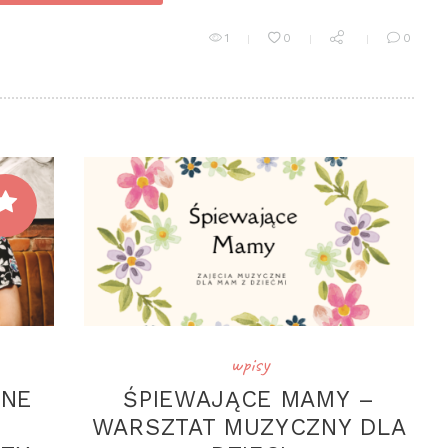
1
0
0
wpisy
JNE
ŚPIEWAJĄCE MAMY –
WARSZTAT MUZYCZNY DLA