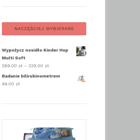
NACZĘŚCIEJ WYBIERANE
Wypożycz nosidło Kinder Hop
Multi Soft
289.00
zł
–
329.00
zł
Zakres
cen:
Badanie bilirubinometrem
od
49.00
zł
289.00 zł
do
329.00 zł