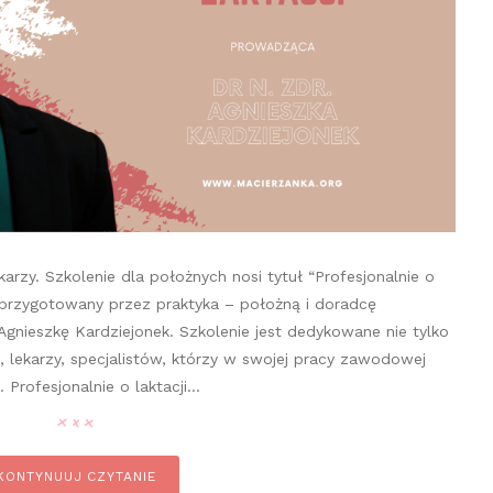
karzy. Szkolenie dla położnych nosi tytuł “Profesjonalnie o
a przygotowany przez praktyka – położną i doradcę
Agnieszkę Kardziejonek. Szkolenie jest dedykowane nie tylko
k, lekarzy, specjalistów, którzy w swojej pracy zawodowej
. Profesjonalnie o laktacji…
KONTYNUUJ CZYTANIE
n it
pin it