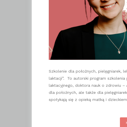
Szkolenie dla położnych, pielęgniarek, le
laktacji”. To autorski program szkoleni
laktacyjnego, doktora nauk o zdrowiu – 
dla położnych, ale także dla pielęgniare
spotykają się z opieką matką i dzieckiem
pi