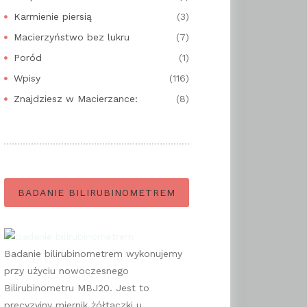
Karmienie piersią
(3)
Macierzyństwo bez lukru
(7)
Poród
(1)
Wpisy
(116)
Znajdziesz w Macierzance:
(8)
BADANIE BILIRUBINOMETREM
Badanie bilirubinometrem wykonujemy
przy użyciu nowoczesnego
Bilirubinometru MBJ20. Jest to
precyzyjny miernik żółtaczki u