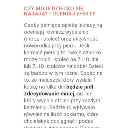
CZY MOJE DZIECKO SIĘ
NAJADA? - OCENIAJ EFEKTY
Osoby pełniące opiekę laktacyjną
oceniają również wydalanie
(mocz i stolec) oraz aktywność
noworodka przy piersi. Jeśli
karmisz piersią to Twoje dziecko
może robić . stolec na 7.-10. dni
lub 7.-10. stolców na dobę! Dzieci
są bardzo w tym różne. Spójrz na
to, że maluszek który wydala 1
kupkę na kilka dni
będzie jadł
zdecydowanie mniej,
niż ten,
który wydala stolec przy każdym
karmieniu. Będzie to wpływało
również na ilość pokarmu, który
chciałabyś odciągnąć i podać
dziecku w inny sposób. Dziecko