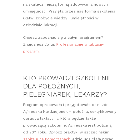
najskuteczniejszą formą zdobywania nowych
umiejętności. Przyjęta przez nas forma szkolenia
ułatwi zdobycie wiedzy i umiejętności w
dziedzinie laktacji.
Chcesz zapoznać się z całym programem?
Znajdziesz go tu:
Profesjonalnie o laktacji-
program.
KTO PROWADZI SZKOLENIE
DLA POŁOŻNYCH,
PIELĘGNIAREK, LEKARZY?
Program opracowała i przygotowała dr n. zdr.
Agnieszka Kardziejonek – położna, certyfikowany
doradca laktacyjny, która będzie także
prowadzącą szkolenie. Agnieszka jest położną
od 2011 roku. Oprócz praktyki w szczecińskim
szpitalu na Pomorzanach
, gdzie udzielała porad