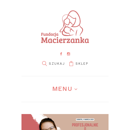
SKLEP
pin it
MENU