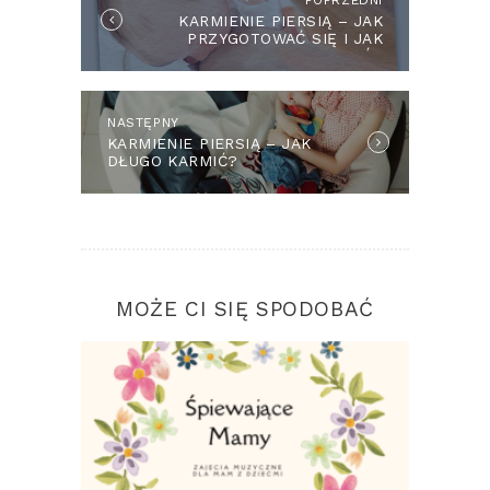
POPRZEDNI
Previous
KARMIENIE PIERSIĄ – JAK
post:
PRZYGOTOWAĆ SIĘ I JAK
ZACZĄĆ?
NASTĘPNY
Next
KARMIENIE PIERSIĄ – JAK
post:
DŁUGO KARMIĆ?
MOŻE CI SIĘ SPODOBAĆ