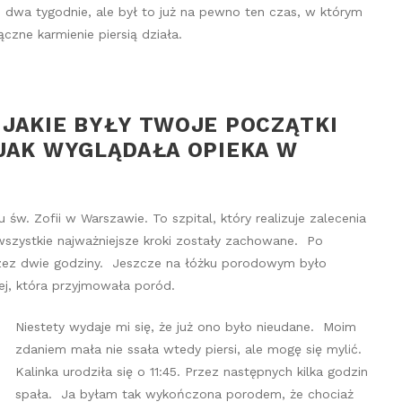
dwa tygodnie, ale był to już na pewno ten czas, w którym
zne karmienie piersią działa.
JAKIE BY
ŁY TWOJE POCZ
ĄTKI
JAK WYGL
ĄDA
ŁA OPIEKA W
św. Zofii w Warszawie. To szpital, który realizuje zalecenia
wszystkie najważniejsze kroki zostały zachowane. Po
rzez dwie godziny. Jeszcze na łóżku porodowym było
ej, która przyjmowała poród.
Niestety wydaje mi się, że już ono było nieudane. Moim
zdaniem mała nie ssała wtedy piersi, ale mogę się mylić.
Kalinka urodziła się o 11:45. Przez następnych kilka godzin
spała. Ja byłam tak wykończona porodem, że chociaż