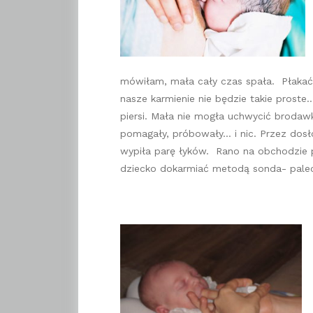
mówiłam, mała cały czas spała. Płakać 
nasze karmienie nie będzie takie proste
piersi. Mała nie mogła uchwycić brodaw
pomagały, próbowały… i nic. Przez dosłow
wypiła parę łyków. Rano na obchodzie pa
dziecko dokarmiać metodą sonda- pale