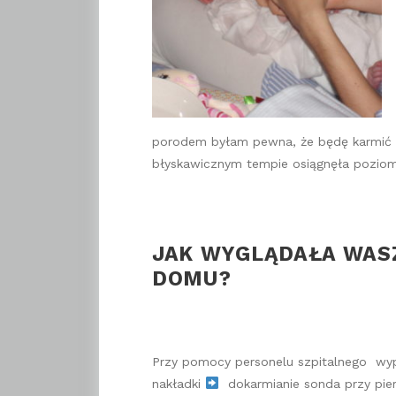
porodem byłam pewna, że będę karmić pi
błyskawicznym tempie osiągnęła poziom 
JAK WYGL
ĄDA
ŁA WAS
DOMU?
Przy pomocy personelu szpitalnego wyp
nakładki
dokarmianie sonda przy pie