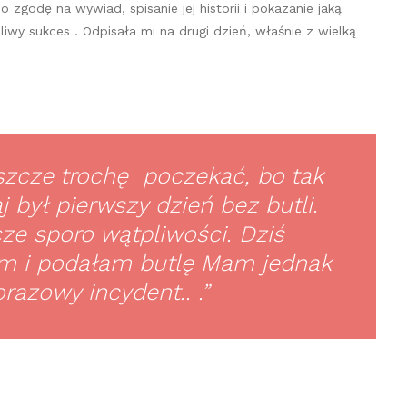
 zgodę na wywiad, spisanie jej historii i pokazanie jaką
iwy sukces . Odpisała mi na drugi dzień, właśnie z wielką
szcze trochę poczekać, bo tak
 był pierwszy dzień bez butli.
ze sporo wątpliwości. Dziś
m i podałam butlę Mam jednak
orazowy incydent.. .”