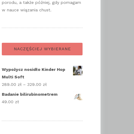
porodu, a także później, gdy pomagam
w nauce wiązania chust.
NACZĘŚCIEJ WYBIERANE
Wypożycz nosidło Kinder Hop
Multi Soft
289.00
zł
–
329.00
zł
Zakres
cen:
Badanie bilirubinometrem
od
49.00
zł
289.00 zł
do
329.00 zł