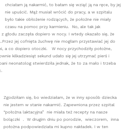
chciałam ją nakarmić, to bałam się wziąć ją na ręce, by jej
nie upuścić. Mąż musiał wrócić do pracy, a w szpitalu
było takie obłożenie rodzących, że położne nie miały
czasu na pomoc przy karmieniu. No, ale tak jak
z głodu zaczęła dopiero w nocy. I wtedy okazało się, że
….Przez jej cofnięta żuchwę nie mogłam przystawiać jej do
ki, a co dopiero otoczki. W nocy przychodziły położne,
nie kilkadziesiąt sekund udało się jej utrzymać pierś i
ni neonatolog stwierdziła jednak, że to za mało i trzeba
c.
Zgodziłam się, bo wiedziałam, że w inny sposób dziecka
nie jestem w stanie nakarmić. Zapewniona przez szpital
“położna laktacyjna” nie miała też recepty na nasze
bolączki . W drugim dniu po porodzie, wieczorem, inna
położna podpowiedziała mi kupno nakładek. I w ten