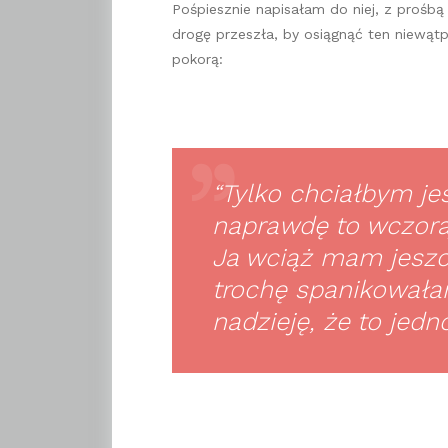
Pośpiesznie napisałam do niej, z prośbą o
drogę przeszła, by osiągnąć ten niewątpl
pokorą:
“Tylko chciałbym je
naprawdę to wczoraj
Ja wciąż mam jeszc
trochę spanikowała
nadzieję, że to jedn