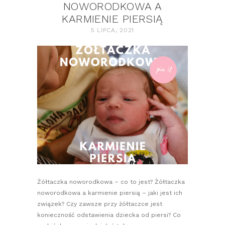
NOWORODKOWA A
KARMIENIE PIERSIĄ
5 LIPCA, 2021
pin it
Żółtaczka noworodkowa – co to jest? Żółtaczka
noworodkowa a karmienie piersią – jaki jest ich
związek? Czy zawsze przy żółtaczce jest
konieczność odstawienia dziecka od piersi? Co