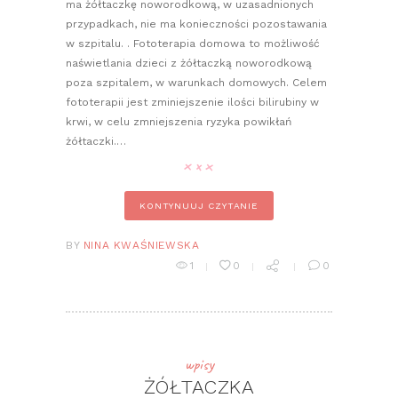
ma żółtaczkę noworodkową, w uzasadnionych
przypadkach, nie ma konieczności pozostawania
w szpitalu. . Fototerapia domowa to możliwość
naświetlania dzieci z żółtaczką noworodkową
poza szpitalem, w warunkach domowych. Celem
fototerapii jest zminiejszenie ilości bilirubiny w
krwi, w celu zmniejszenia ryzyka powikłań
żółtaczki.…
KONTYNUUJ CZYTANIE
BY
NINA KWAŚNIEWSKA
1
0
0
wpisy
ŻÓŁTACZKA