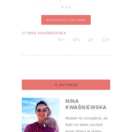
KONTYNUUJ CZYTANIE
BY
NINA KWAŚNIEWSKA
1
0
0
O AUTORZE
NINA
KWAŚNIEWSKA
Miałam to szczęście, że
było mi dane urodzić
moje dzieci w domu.