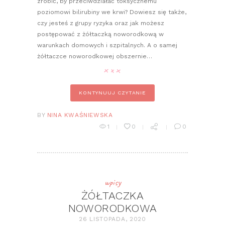
zrobić, by przeciwdziałać toksycznemu
poziomowi bilirubiny we krwi? Dowiesz się także,
czy jesteś z grupy ryzyka oraz jak możesz
postępować z żółtaczką noworodkową w
warunkach domowych i szpitalnych. A o samej
żółtaczce noworodkowej obszernie…
KONTYNUUJ CZYTANIE
BY
NINA KWAŚNIEWSKA
1
0
0
wpisy
ŻÓŁTACZKA
NOWORODKOWA
26 LISTOPADA, 2020