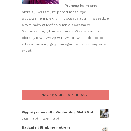
Promuję karmienie
piersią, uważam, że poród może być
wydarzeniem pięknym i ubogacającym. I wszędzie
o tym mówię! Możecie mnie spotkać w
Macierzance, gdzie wspieram Was w karmieniu
piersią, towarzyszę w przygotowaniu do porodu,
a także później, gdy pomagam w nauce wiązania
chust.
NACZĘŚCIEJ WYBIERANE
Wypożycz nosidło Kinder Hop Multi Soft
289.00
zł
–
329.00
zł
Zakres
cen:
Badanie bilirubinometrem