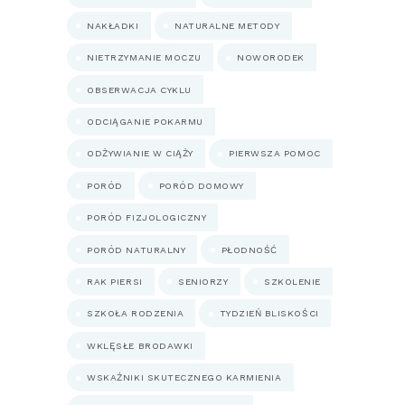
NAKŁADKI
NATURALNE METODY
NIETRZYMANIE MOCZU
NOWORODEK
OBSERWACJA CYKLU
ODCIĄGANIE POKARMU
ODŻYWIANIE W CIĄŻY
PIERWSZA POMOC
PORÓD
PORÓD DOMOWY
PORÓD FIZJOLOGICZNY
PORÓD NATURALNY
PŁODNOŚĆ
RAK PIERSI
SENIORZY
SZKOLENIE
SZKOŁA RODZENIA
TYDZIEŃ BLISKOŚCI
WKLĘSŁE BRODAWKI
WSKAŹNIKI SKUTECZNEGO KARMIENIA