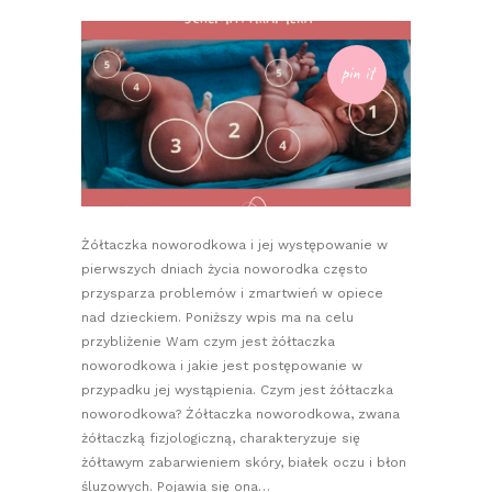
pin it
Żółtaczka noworodkowa i jej występowanie w
pierwszych dniach życia noworodka często
przysparza problemów i zmartwień w opiece
nad dzieckiem. Poniższy wpis ma na celu
przybliżenie Wam czym jest żółtaczka
noworodkowa i jakie jest postępowanie w
przypadku jej wystąpienia. Czym jest żółtaczka
noworodkowa? Żółtaczka noworodkowa, zwana
żółtaczką fizjologiczną, charakteryzuje się
żółtawym zabarwieniem skóry, białek oczu i błon
śluzowych. Pojawia się ona…