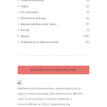
Chustonoszenie
(2)
Ciąża
(2)
Do pobrania
(1)
Karmienie piersią
(3)
Macierzyństwo bez lukru
(7)
Poród
(1)
Wpisy
(116)
Znajdziesz w Macierzance:
(8)
BADANIE BILIRUBINOMETREM
Badanie bilirubinometrem wykonujemy przy
użyciu nowoczesnego Bilirubinometru MBJ20.
Jest to precyzyjny miernik żółtaczki u
noworodków, w który zaopatrują się