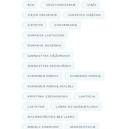
BLW
CHUSTONOSZENIE
CIĄŻA
CIĘCIE CESARSKIE
CUKRZYCA CIĄŻOWA
DIETETYK
DOKARMIANIE
DORADCA LAKTACYJNY
DORADCA NOSZENIA
GIMNASTYKA CIĘŻARNYCH
GIMNASTYKA SŁOWIAŃSKA
KARMIENIE PIERSIA
KARMIENIE PIERSIĄ
KARMIENIE PIERSIĄ INACZEJ
KRYSTYNA CZECHOWSKA
LAKTACJA
LAKTATOR
LAMPA DO NAŚWIETLANIA
MACIERZYŃSTWO BEZ LUKRU
MEDELA SYMPHONY
MIKRODOTACJE