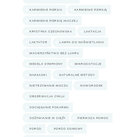
KARMIENIE PIERSIA
KARMIENIE PIERSIĄ
KARMIENIE PIERSIĄ INACZEJ
KRYSTYNA CZECHOWSKA
LAKTACJA
LAKTATOR
LAMPA DO NAŚWIETLANIA
MACIERZYŃSTWO BEZ LUKRU
MEDELA SYMPHONY
MIKRODOTACJE
NAKŁADKI
NATURALNE METODY
NIETRZYMANIE MOCZU
NOWORODEK
OBSERWACJA CYKLU
ODCIĄGANIE POKARMU
ODŻYWIANIE W CIĄŻY
PIERWSZA POMOC
PORÓD
PORÓD DOMOWY