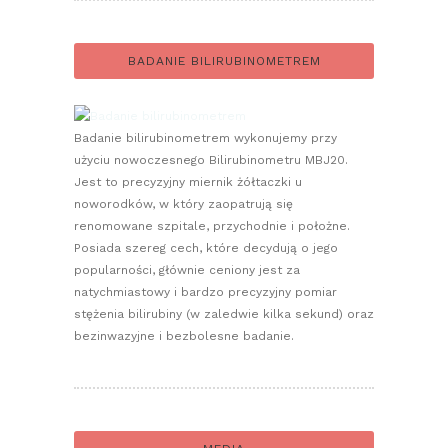
BADANIE BILIRUBINOMETREM
Badanie bilirubinometrem wykonujemy przy
użyciu nowoczesnego Bilirubinometru MBJ20.
Jest to precyzyjny miernik żółtaczki u
noworodków, w który zaopatrują się
renomowane szpitale, przychodnie i położne.
Posiada szereg cech, które decydują o jego
popularności, głównie ceniony jest za
natychmiastowy i bardzo precyzyjny pomiar
stężenia bilirubiny (w zaledwie kilka sekund) oraz
bezinwazyjne i bezbolesne badanie.