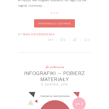
w Paryżu. Nie mogłam dopuścić do tego, by nie
nagrać rozmowy…
KONTYNUUJ CZYTANIE
BY
NINA KWAŚNIEWSKA
1
0
0
do pobrania
INFOGRAFIKI – POBIERZ
MATERIAŁY
8 SIERPNIA, 2018
pin it