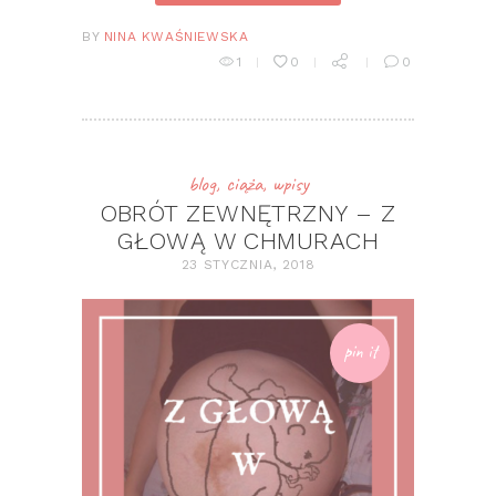
BY
NINA KWAŚNIEWSKA
1
0
0
blog
,
ciąża
,
wpisy
OBRÓT ZEWNĘTRZNY – Z
GŁOWĄ W CHMURACH
23 STYCZNIA, 2018
pin it