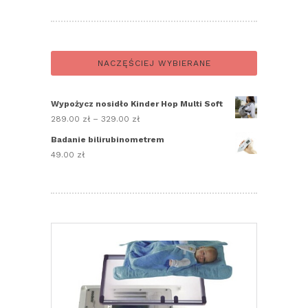
NACZĘŚCIEJ WYBIERANE
Wypożycz nosidło Kinder Hop Multi Soft
289.00
zł
–
329.00
zł
Zakres
cen:
Badanie bilirubinometrem
od
49.00
zł
289.00 zł
do
329.00 zł