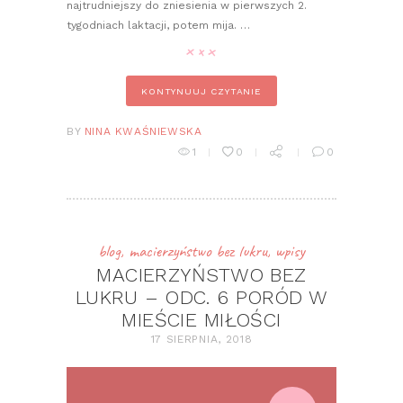
najtrudniejszy do zniesienia w pierwszych 2.
tygodniach laktacji, potem mija. …
KONTYNUUJ CZYTANIE
BY
NINA KWAŚNIEWSKA
1
0
0
blog
,
macierzyństwo bez lukru
,
wpisy
MACIERZYŃSTWO BEZ
LUKRU – ODC. 6 PORÓD W
MIEŚCIE MIŁOŚCI
17 SIERPNIA, 2018