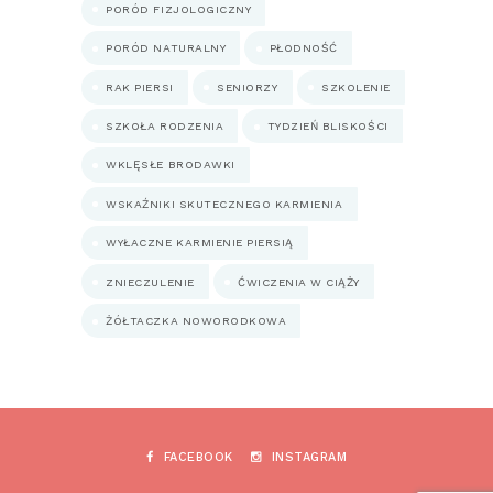
PORÓD FIZJOLOGICZNY
PORÓD NATURALNY
PŁODNOŚĆ
RAK PIERSI
SENIORZY
SZKOLENIE
SZKOŁA RODZENIA
TYDZIEŃ BLISKOŚCI
WKLĘSŁE BRODAWKI
WSKAŹNIKI SKUTECZNEGO KARMIENIA
WYŁACZNE KARMIENIE PIERSIĄ
ZNIECZULENIE
ĆWICZENIA W CIĄŻY
ŻÓŁTACZKA NOWORODKOWA
FACEBOOK
INSTAGRAM