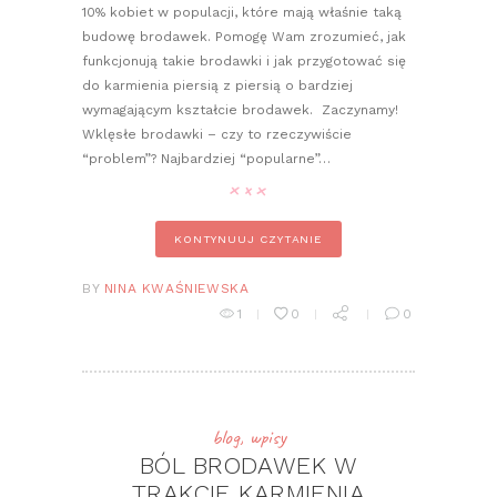
10% kobiet w populacji, które mają właśnie taką
budowę brodawek. Pomogę Wam zrozumieć, jak
funkcjonują takie brodawki i jak przygotować się
do karmienia piersią z piersią o bardziej
wymagającym kształcie brodawek. Zaczynamy!
Wklęsłe brodawki – czy to rzeczywiście
“problem”? Najbardziej “popularne”…
KONTYNUUJ CZYTANIE
BY
NINA KWAŚNIEWSKA
1
0
0
blog
,
wpisy
BÓL BRODAWEK W
TRAKCIE KARMIENIA