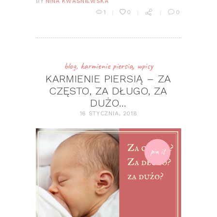
BY
NINA KWAŚNIEWSKA
1
0
0
blog
,
karmienie piersią
,
wpisy
KARMIENIE PIERSIĄ – ZA
CZĘSTO, ZA DŁUGO, ZA
DUŻO…
16 STYCZNIA, 2018
pin it