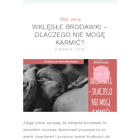
blog
,
wpisy
WKLĘSŁE BRODAWKI –
DLACZEGO NIE MOGĘ
KARMIĆ?
2 MARCA, 2022
pin it
Zdaję sobie sprawę, że wklęsłe brodawki to
tematem niszowy. Natomiast przysparza on
wiele zwartwień i przynosi wiele trudności ok.