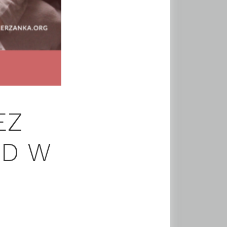
EZ
ÓD W