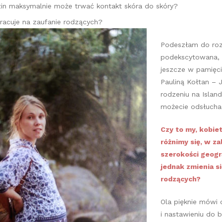
dzin maksymalnie może trwać kontakt skóra do skóry?
racuje na zaufanie rodzących?
Podeszłam do ro
podekscytowana,
jeszcze w pamięc
Pauliną Kołtan –
rodzeniu na Islan
możecie odsłuch
Czy to my, kobiet
różnimy się, w za
szerokości geogra
jednak zmienia s
rodzących?
Ola pięknie mówi
i nastawieniu do 