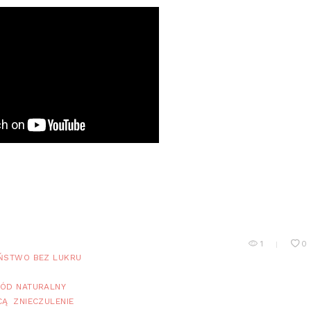
1
0
ŃSTWO BEZ LUKRU
ÓD NATURALNY
CĄ
ZNIECZULENIE