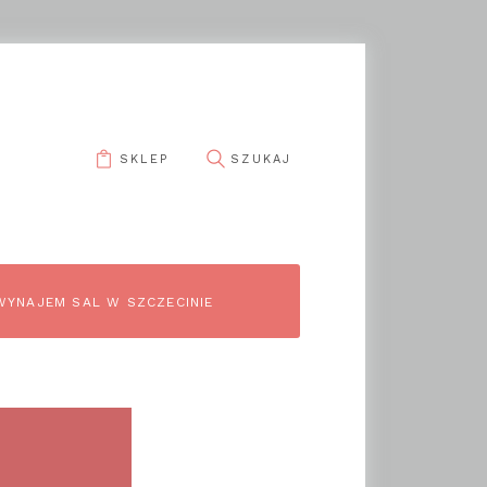
SKLEP
pin it
WYNAJEM SAL W SZCZECINIE