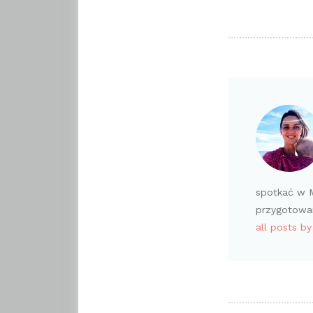
spotkać w M
przygotowan
all posts b