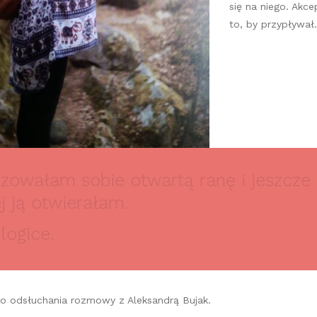
się na niego. Akce
to, by przypływał
izowałam sobie otwartą ranę i jeszcze
j ją otwierałam.
logice.
 odsłuchania rozmowy z Aleksandrą Bujak.