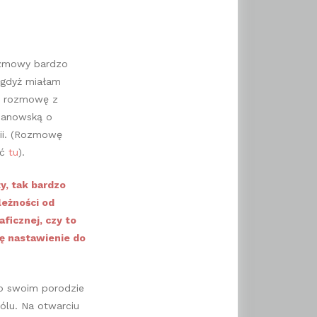
zmowy bardzo
 gdyż miałam
i rozmowę z
 Janowską o
dii. (Rozmowę
ać
tu
).
y, tak bardzo
leżności od
ficznej, czy to
ię nastawienie do
 o swoim porodzie
bólu. Na otwarciu