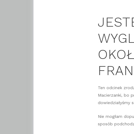
JEST
WYGL
OKO
FRAN
Ten odcinek zrodz
Macierzanki, bo p
dowiedziałyśmy się
Nie mogłam dopuś
sposób podchodzi 