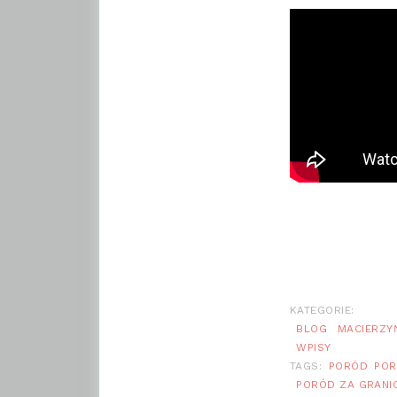
KATEGORIE:
BLOG
MACIERZY
WPISY
TAGS:
PORÓD
POR
PORÓD ZA GRANI