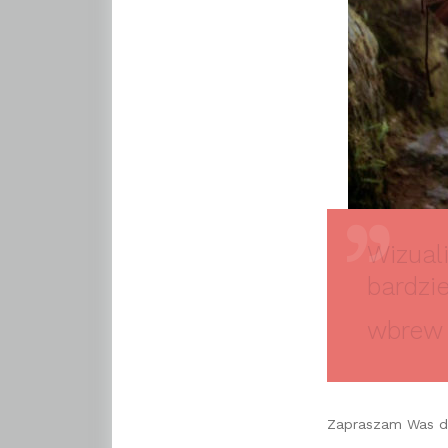
Wizual
bardzie
wbrew 
Zapraszam Was do