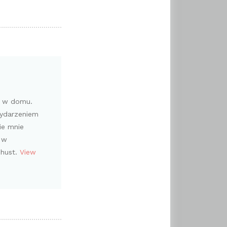
i w domu.
wydarzeniem
ie mnie
 w
chust.
View