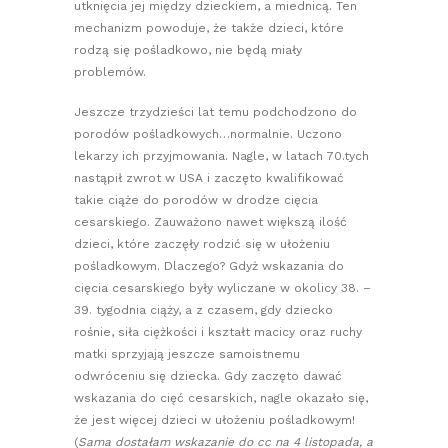
utknięcia jej między dzieckiem, a miednicą. Ten
mechanizm powoduje, że także dzieci, które
rodzą się pośladkowo, nie będą miały
problemów.
Jeszcze trzydzieści lat temu podchodzono do
porodów pośladkowych…normalnie. Uczono
lekarzy ich przyjmowania. Nagle, w latach 70.tych
nastąpił zwrot w USA i zaczęto kwalifikować
takie ciąże do porodów w drodze cięcia
cesarskiego. Zauważono nawet większą ilość
dzieci, które zaczęły rodzić się w ułożeniu
pośladkowym. Dlaczego? Gdyż wskazania do
cięcia cesarskiego były wyliczane w okolicy 38. –
39. tygodnia ciąży, a z czasem, gdy dziecko
rośnie, siła ciężkości i kształt macicy oraz ruchy
matki sprzyjają jeszcze samoistnemu
odwróceniu się dziecka. Gdy zaczęto dawać
wskazania do cięć cesarskich, nagle okazało się,
że jest więcej dzieci w ułożeniu pośladkowym!
(
Sama dostałam wskazanie do cc na 4 listopada, a