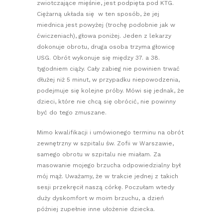
zwiotczające mięśnie, jest podpięta pod KTG.
Ciężarną układa się w ten sposób, że jej
miednica jest powyżej (trochę podobnie jak w
ćwiczeniach), głowa poniżej. Jeden z lekarzy
dokonuje obrotu, druga osoba trzyma głowicę
USG. Obrót wykonuje się między 37. a 38.
tygodniem ciąży. Cały zabieg nie powinien trwać
dłużej niż 5 minut, w przypadku niepowodzenia,
podejmuje się kolejne próby. Mówi się jednak, że
dzieci, które nie chcą się obrócić, nie powinny
być do tego zmuszane.
Mimo kwalifikacji i umówionego terminu na obrót
zewnętrzny w szpitalu św. Zofii w Warszawie,
samego obrotu w szpitalu nie miałam. Za
masowanie mojego brzucha odpowiedzialny był
mój mąż. Uważamy, że w trakcie jednej z takich
sesji przekręcił naszą córkę. Poczułam wtedy
duży dyskomfort w moim brzuchu, a dzień
później zupełnie inne ułożenie dziecka.