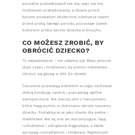
porodów pośladkowych nie ma, więc nie ma
możliwości praktykowania, a obawa przed
byciem pozwanym skutecznie odstrasza nawet
przed próbą takiego porodu, pozostaje zatem
kobietom próba obrotu dziecka w brzuchu.
CO MOŻESZ ZROBIĆ, BY
OBRÓCIĆ DZIECKO?
To najważniejsze – nie załamuj się! Masz jeszcze
dużo czasu i możliwości, by pomóc maleństwu
obrócić się głową w dół. Do dzieła!
Ćwiczenia pozwalają kobietom w ciąży zachować
dobrą kondycję, nastrój i poprawiają ogólne
samopoczucie. Nie inaczej jest z ćwiczeniami,
które mają pomóc w dokonaniu obrotu naszemu
dziecku. Potraktujcie je jako chwile dla siebie i
maleństwa. Nie są one ani wyczerpujące, dają
rozluźnienie i odciążenie kręgosłupa, a także
sprzyjają rozmyślaniom i relaksacji. Najlepszym