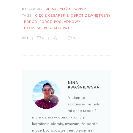
KATEGORIE:
BLOG
CIĄŻA
WPISY
TAGS:
CIĘCIE CESARSKIE
OBRÓT ZEWNĘTRZNY
PORÓD
PORÓD POŚLADKOWY
UŁOŻENIE POŚLADKOWE
1
0
0
NINA
KWAŚNIEWSKA
Miałam to
szczęście, że było
mi dane urodzić
moje dzieci w domu. Promuję
karmienie piersią, uważam, że poród
może być wydarzeniem pięknym i