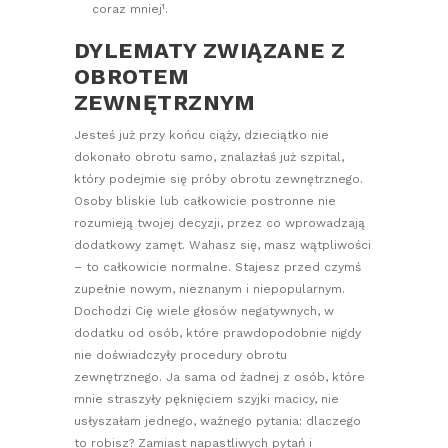
coraz mniej¹.
DYLEMATY ZWIĄZANE Z
OBROTEM
ZEWNĘTRZNYM
Jesteś już przy końcu ciąży, dzieciątko nie
dokonało obrotu samo, znalazłaś już szpital,
który podejmie się próby obrotu zewnętrznego.
Osoby bliskie lub całkowicie postronne nie
rozumieją twojej decyzji, przez co wprowadzają
dodatkowy zamęt. Wahasz się, masz wątpliwości
– to całkowicie normalne. Stajesz przed czymś
zupełnie nowym, nieznanym i niepopularnym.
Dochodzi Cię wiele głosów negatywnych, w
dodatku od osób, które prawdopodobnie nigdy
nie doświadczyły procedury obrotu
zewnętrznego. Ja sama od żadnej z osób, które
mnie straszyły pęknięciem szyjki macicy, nie
usłyszałam jednego, ważnego pytania: dlaczego
to robisz? Zamiast napastliwych pytań i