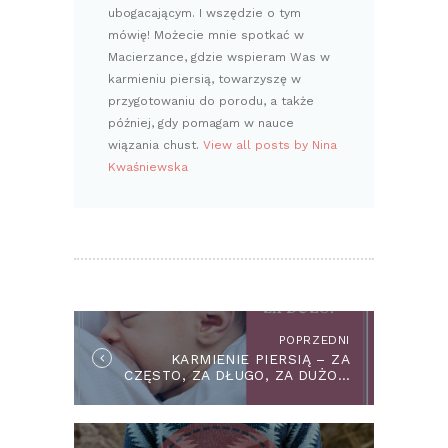
ubogacającym. I wszędzie o tym
mówię! Możecie mnie spotkać w
Macierzance, gdzie wspieram Was w
karmieniu piersią, towarzyszę w
przygotowaniu do porodu, a także
później, gdy pomagam w nauce
wiązania chust.
View all posts by Nina
Kwaśniewska
NAWIGACJA
WPISU
POPRZEDNI
Previous
KARMIENIE PIERSIĄ – ZA
post:
CZĘSTO, ZA DŁUGO, ZA DUŻO…