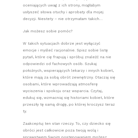
oceniających uwag z ich strony, mogłabym
usłyszeć słowa otuchy i aprobaty dla mojej
decyzji. Niestety – nie otrzymałam takich…
Jak możesz sobie pomóc?
W takich sytuacjach dobrze jest wyłączyć
emocje i myśleć racjonalnie. Spisz sobie listę
pytań, które cię frapują i spróbuj znaleźć na nie
odpowiedzi od fachowych osób. Szukaj
położnych, wspierających lekarzy i innych kobiet,
które mają za sobą obrót zewnętrzny. Otaczaj się
osobami, które wprowadzają atmosferę
wyciszenia i spokoju oraz wsparcia. Czytaj,
edukuj się, wzmacniaj się historiami kobiet, które
przeszły tę samą drogę, po której kroczysz teraz
ty.
Zaakceptuj ten stan rzeczy. To, czy dziecko się
obróci jest całkowicie poza twoją wolą i
sprawstwem.Swoim postępowaniem możesz