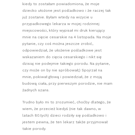
kiedy to zostałam powiadomiona, że moje
dziecko ułożone jest pośladkowo i że raczej tak
już zostanie. Byłam wtedy na wizycie u
przypadkowego lekarza w mojej rodzinnej
miejscowości, który wypisał mi druk kierujący
mnie na cięcie cesarskie na 4 listopada. Na moje
pytanie, czy coś można jeszcze zrobić,
odpowiedział, że ułożenie pośladkowe jest
wskazaniem do cięcia cesarskiego i nikt się
dzisiaj nie podejmie takiego porodu. Na pytanie,
czy może on by nie spróbował;) Spojrzał na
mnie, pokiwał głową i powiedział, że z moją
budową ciała, przy pierwszym porodzie, nie mam
żadnych szans.
Trudno było mi to zrozumieć, choćby dlatego, że
wiem, że przecież kiedyś (nie tak dawno, w
latach 80.tych) dzieci rodziły się pośladkowo i
jestem pewna, że ten lekarz także przyjmował
takie porody.