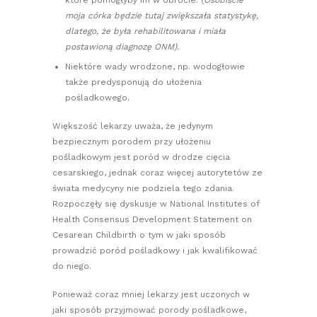
które pomogłyby im w obrocie. (
Osobiście
moja córka będzie tutaj zwiększała statystykę,
dlatego, że była rehabilitowana i miała
postawioną diagnozę ONM).
Niektóre wady wrodzone, np. wodogłowie
także predysponują do ułożenia
pośladkowego.
Większość lekarzy uważa, że jedynym
bezpiecznym porodem przy ułożeniu
pośladkowym jest poród w drodze cięcia
cesarskiego, jednak coraz więcej autorytetów ze
świata medycyny nie podziela tego zdania.
Rozpoczęły się dyskusje w National Institutes of
Health Consensus Development Statement on
Cesarean Childbirth o tym w jaki sposób
prowadzić poród pośladkowy i jak kwalifikować
do niego.
Ponieważ coraz mniej lekarzy jest uczonych w
jaki sposób przyjmować porody pośladkowe,