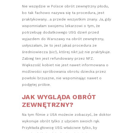
Nie wszędzie w Polsce obrót zewnętrzny płodu,
bo tak fachowo nazywa się ta procedura, jest
praktykowany…a przede wszystkim znany. Ja, gdy
wspomniałam swojemu lekarzowi o tym, że
potrzebuję dodatkowego USG dzień przed
wyjazdem do Warszawy na obrót zewnętrzny,
usłyszałam, że to jest jakaś procedura ze
średniowiecza (sic!), której nikt już nie praktykuje.
Zabieg ten jest refundowany przez NFZ.
Większość kobiet nie jest nawet informowana o
możliwości spróbowania obrotu dziecka przez
powłoki brzuszne, nie wspominając nawet o
podjętej próbie.
JAK WYGLĄDA OBRÓT
ZEWNĘTRZNY?
Na tym filmie z USA możecie zobaczyć, że doktor
wykonuje obrót tylko z użyciem swoich rąk.
Przykłada głowicę USG właściwie tylko, by