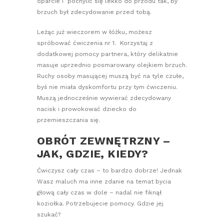
oparcie i pochylić się lekko do przodu tak, by
brzuch był zdecydowanie przed tobą.
Leżąc już wieczorem w łóżku, możesz
spróbować ćwiczenia nr 1. Korzystaj z
dodatkowej pomocy partnera, który delikatnie
masuje uprzednio posmarowany olejkiem brzuch.
Ruchy osoby masującej muszą być na tyle czułe,
byś nie miała dyskomfortu przy tym ćwiczeniu.
Muszą jednocześnie wywierać zdecydowany
nacisk i prowokować dziecko do
przemieszczania się.
OBRÓT ZEWNĘTRZNY –
JAK, GDZIE, KIEDY?
Ćwiczysz cały czas – to bardzo dobrze! Jednak
Wasz maluch ma inne zdanie na temat bycia
głową cały czas w dole – nadal nie fiknął
koziołka. Potrzebujecie pomocy. Gdzie jej
szukać?