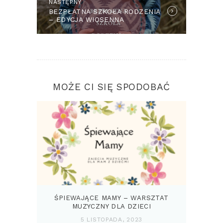
NASTĘPNY
Next
BEZPŁATNA SZKOŁA RODZENIA
post:
– EDYCJA WIOSENNA
MOŻE CI SIĘ SPODOBAĆ
ŚPIEWAJĄCE MAMY – WARSZTAT
MUZYCZNY DLA DZIECI
5 LISTOPADA, 2023