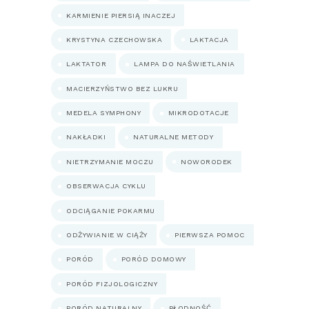
KARMIENIE PIERSIĄ INACZEJ
KRYSTYNA CZECHOWSKA
LAKTACJA
LAKTATOR
LAMPA DO NAŚWIETLANIA
MACIERZYŃSTWO BEZ LUKRU
MEDELA SYMPHONY
MIKRODOTACJE
NAKŁADKI
NATURALNE METODY
NIETRZYMANIE MOCZU
NOWORODEK
OBSERWACJA CYKLU
ODCIĄGANIE POKARMU
ODŻYWIANIE W CIĄŻY
PIERWSZA POMOC
PORÓD
PORÓD DOMOWY
PORÓD FIZJOLOGICZNY
PORÓD NATURALNY
PŁODNOŚĆ