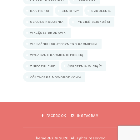
RAK PIERSI
SENIORZY
SZKOLENIE
SZKOŁA RODZENIA
TYDZIEŃ BLISKOŚCI
WKLĘSŁE BRODAWKI
WSKAŹNIKI SKUTECZNEGO KARMIENIA
WYŁACZNE KARMIENIE PIERSIĄ
ZNIECZULENIE
ĆWICZENIA W CIĄŻY
ŻÓŁTACZKA NOWORODKOWA
FACEBOOK
INSTAGRAM
ThemeREX © 2026. All rights reserved.