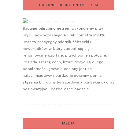
BADANIE BILIRUBINOMETREM
Badanie bilirubinometrem wykonujemy przy
użyciu nowoczesnego Bilirubinometru MBJ20.
Jest to precyzyjny miernik żółtaczki u
noworodków, w który zaopatrują się
renomowane szpitale, przychodnie i położne.
Posiada szereg cech, które decydują o jego
popularności, głównie ceniony jest za
natychmiastowy i bardzo precyzyjny pomiar
stężenia bilirubiny (w zaledwie kilka sekund) oraz
bezinwazyjne i bezbolesne badanie.
MEDIA