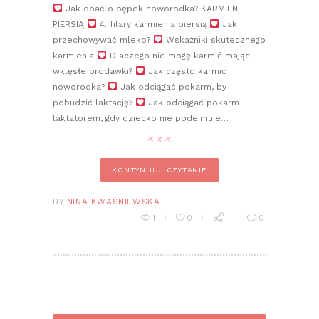
Jak dbać o pępek noworodka? KARMIENIE
PIERSIĄ
4. filary karmienia piersią
Jak
przechowywać mleko?
Wskaźniki skutecznego
karmienia
Dlaczego nie mogę karmić mając
wklęsłe brodawki?
Jak często karmić
noworodka?
Jak odciągać pokarm, by
pobudzić laktację?
Jak odciągać pokarm
laktatorem, gdy dziecko nie podejmuje…
KONTYNUUJ CZYTANIE
BY
NINA KWAŚNIEWSKA
1
0
0