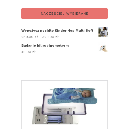
NACZĘŚCIEJ WYBIERANE
Wypożycz nosidło Kinder Hop Multi Soft
289.00
zł
–
329.00
zł
Zakres
cen:
Badanie bilirubinometrem
od
49.00
zł
289.00 zł
do
329.00 zł