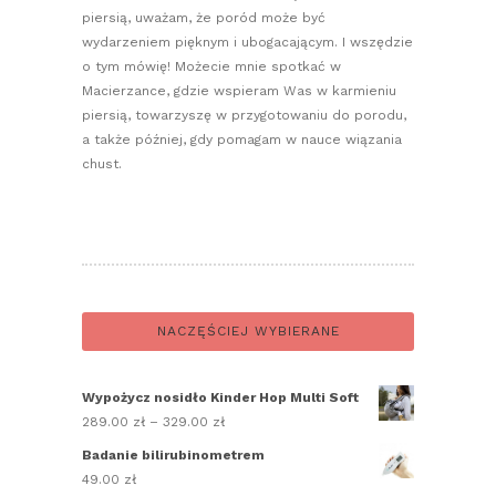
piersią, uważam, że poród może być
wydarzeniem pięknym i ubogacającym. I wszędzie
o tym mówię! Możecie mnie spotkać w
Macierzance, gdzie wspieram Was w karmieniu
piersią, towarzyszę w przygotowaniu do porodu,
a także później, gdy pomagam w nauce wiązania
chust.
NACZĘŚCIEJ WYBIERANE
Wypożycz nosidło Kinder Hop Multi Soft
289.00
zł
–
329.00
zł
Zakres
cen:
Badanie bilirubinometrem
od
49.00
zł
289.00 zł