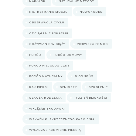
NAKŁADKI
NATURALNE METODY
NIETRZYMANIE MOCZU
NOWORODEK
OBSERWACJA CYKLU
ODCIĄGANIE POKARMU
ODŻYWIANIE W CIĄŻY
PIERWSZA POMOC
PORÓD
PORÓD DOMOWY
PORÓD FIZJOLOGICZNY
PORÓD NATURALNY
PŁODNOŚĆ
RAK PIERSI
SENIORZY
SZKOLENIE
SZKOŁA RODZENIA
TYDZIEŃ BLISKOŚCI
WKLĘSŁE BRODAWKI
WSKAŹNIKI SKUTECZNEGO KARMIENIA
WYŁACZNE KARMIENIE PIERSIĄ