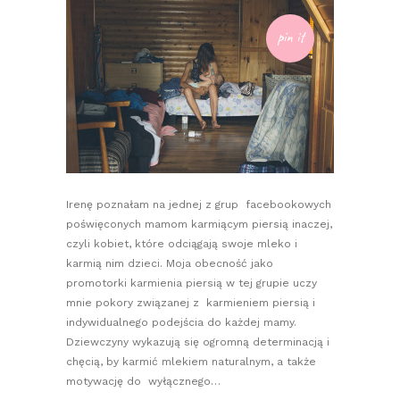
pin it
Irenę poznałam na jednej z grup facebookowych
poświęconych mamom karmiącym piersią inaczej,
czyli kobiet, które odciągają swoje mleko i
karmią nim dzieci. Moja obecność jako
promotorki karmienia piersią w tej grupie uczy
mnie pokory związanej z karmieniem piersią i
indywidualnego podejścia do każdej mamy.
Dziewczyny wykazują się ogromną determinacją i
chęcią, by karmić mlekiem naturalnym, a także
motywację do wyłącznego…