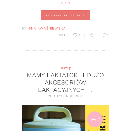
KONTYNUUJ CZYTANIE
BY
NINA KWAŚNIEWSKA
1
0
1
wpisy
MAMY LAKTATOR…I DUŻO
AKCESORIÓW
LAKTACYJNYCH !!!
26 STYCZNIA, 2017
pin it