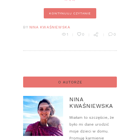
KONTYNUUJ CZYTANIE
BY
NINA KWAŚNIEWSKA
1
0
0
O AUTORZE
NINA
KWAŚNIEWSKA
Miałam to szczęście, że
było mi dane urodzić
moje dzieci w domu.
Promuję karmienie