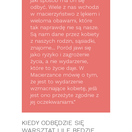
jaki sposób ma on się
odbyć. Wiele z nas wchodzi
w macierzyństwo z lękiem i
wieloma obawami, które
tak naprawdę nie są nasze.
Są nam dane przez kobiety
z naszych rodzin, sąsiadki,
znajome… Poród jawi się
jako ryzyko i zagrożenie
życia, a nie wydarzenie,
które to życie daje. W
Macierzance mówię o tym,
że jest to wydarzenie
wzmacniające kobietę, jeśli
jest ono przeżyte zgodnie z
jej oczekiwaniami.”
KIEDY ODBĘDZIE SIĘ
WARSZTAT I ILE BĘDZIE