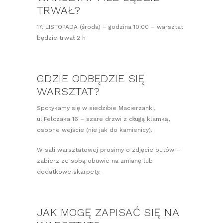
TRWAŁ?
17. LISTOPADA (środa) – godzina 10:00 – warsztat
będzie trwał 2 h
GDZIE ODBĘDZIE SIĘ
WARSZTAT?
Spotykamy się w siedzibie Macierzanki,
ul.Felczaka 16 – szare drzwi z długą klamką,
osobne wejście (nie jak do kamienicy).
W sali warsztatowej prosimy o zdjęcie butów –
zabierz ze sobą obuwie na zmianę lub
dodatkowe skarpety.
JAK MOGĘ ZAPISAĆ SIĘ NA