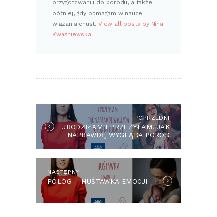
przygotowaniu do porodu, a także
później, gdy pomagam w nauce
wiązania chust.
View all posts by Nina
Kwaśniewska
NAWIGACJA
WPISU
POPRZEDNI
Previous
URODZIŁAM I PRZEŻYŁAM. JAK
post:
NAPRAWDĘ WYGLĄDA PORÓD
NATURALNY?
NASTĘPNY
Next
PÓŁÓG – HUŚTAWKA EMOCJI
post: