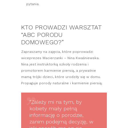
pytania.
KTO PROWADZI WARSZTAT
“ABC PORODU
DOMOWEGO?”
Zapraszamy na zajęcia, które poprowadzi
wiceprezes Macierzanki – Nina Kwaśniewska.
Nina jest instruktorką szkoły rodzenia i
promotorem karmienie piersią, a prywatnie
mamą trójki dzieci, które urodziły się w domu.
Propaguje porody naturalne i karmienie piersią.
“Zależy mi na tym, by
kobiety miały pełną
informację o porodzie,
zanim podejmą decyzję, w