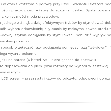
 w czasie krótszym o połowę przy użyciu wariantu laktatora po
ności i praktyczności – łatwy do złożenia i użytku. Opatentowana
ma konieczności mycia przewodów.
r jednego z 3 najbardziej efektywnych trybów by stymulować dob
osób wyboru odpowiedniej siły ssania by maksymalizować produkc
et-down): szybkie odciąganie by stymulować i pobudzić wypływ pok
ć wypływ pokarmu
sposób przełączać fazy odciągania pomiędzy fazą “let-down” i “
iega wylaniu pokarmu
ak i na baterie (6 baterii AA – niezałączone do zestawu)
go dopasowania do piersi (dwa rozmiary do wyboru w zestawie)
owy w użyciu
it LCD screen – przejrzysty i łatwy do odczytu, odpowiedni do u