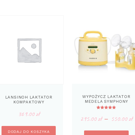
WYPOŻYCZ LAKTATOR
LANSINOH LAKTATOR
MEDELA SYMPHONY
KOMPAKTOWY
ELEKTRYCZNY
369.00
zł
Oceniono
295.00
zł
5.00
550.00
zł
–
na 5
DODAJ DO KOSZYKA
Te