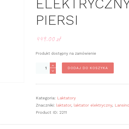
ELEKTRYCZNY
PIERSI
449.00
zł
Produkt dostępny na zamówienie
ilość
DODAJ DO KOSZYKA
LANSINOH
Laktator
elektryczny
na
Kategoria:
Laktatory
dwie
Znaczniki:
laktator
,
laktator elektryczny
,
Lansin
piersi
Product ID:
2211