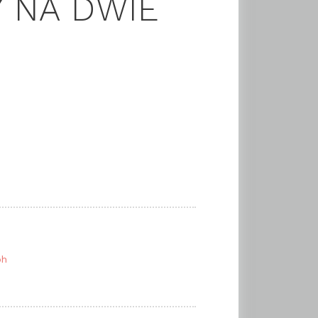
 NA DWIE
oh