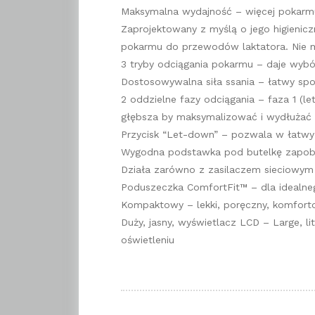
Maksymalna wydajność – więcej pokarmu
Zaprojektowany z myślą o jego higienicz
pokarmu do przewodów laktatora. Nie 
3 tryby odciągania pokarmu – daje wybó
Dostosowywalna siła ssania – łatwy sp
2 oddzielne fazy odciągania – faza 1 (l
głębsza by maksymalizować i wydłuża
Przycisk “Let-down” – pozwala w łatwy 
Wygodna podstawka pod butelkę zapob
Działa zarówno z zasilaczem sieciowym j
Poduszeczka ComfortFit™ – dla idealne
Kompaktowy – lekki, poręczny, komfort
Duży, jasny, wyświetlacz LCD – Large, l
oświetleniu