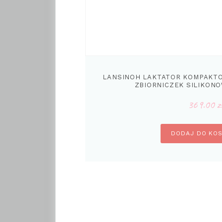
LANSINOH LAKTATOR KOMPAKTO
ZBIORNICZEK SILIKON
369.00
z
DODAJ DO KO