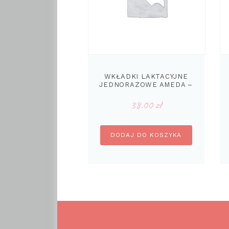
WKŁADKI LAKTACYJNE
JEDNORAZOWE AMEDA –
50 SZT
38.00
zł
DODAJ DO KOSZYKA