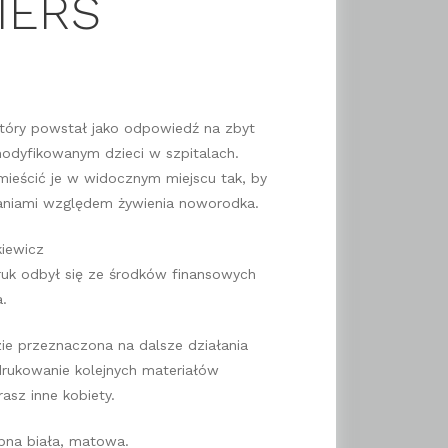
IERŚ
 który powstał jako odpowiedź na zbyt
modyfikowanym dzieci w szpitalach.
mieścić je w widocznym miejscu tak, by
aniami względem żywienia noworodka.
kiewicz
uk odbył się ze środków finansowych
.
zie przeznaczona na dalsze działania
drukowanie kolejnych materiałów
asz inne kobiety.
epna biała, matowa.