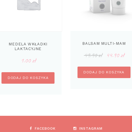
BALSAM MULTI-MAM
MEDELA WKŁADKI
LAKTACYJNE
49.90
zł
44.90
zł
Pierwot
Ak
JEDNORAZOWE – 1 PARA
1.00
zł
cena
ce
wynosił
wy
DODAJ DO KOSZYKA
49.90 zł
44
DODAJ DO KOSZYKA
FACEBOOK
INSTAGRAM