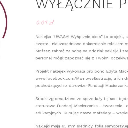
WYŁĄCZNIE P
0.01
zł
Naklejka “UWAGA! Wyłącznie pierś” to projekt,
częste i nieuzasadnione dokarmianie mlekiem 
Możesz zabrać ze sobą na oddział naklejki i za
personel mógł zapoznać się z Twoimi oczekiw
Projekt naklejek wykonała pro bono Edyta Mac
www.facebook.com/MamoweIlustracje, a ich dr
pochodzących z darowizn Fundacji Macierzanka
Środki zgromadzone ze sprzedaży tej serii będ
statutowe Fundacji Macierzanka – tworzenie i 
edukacyjnych. Kupując nasze materiały – wspier
Naklejki mają 65 mm średnicy, folia samoprzyl