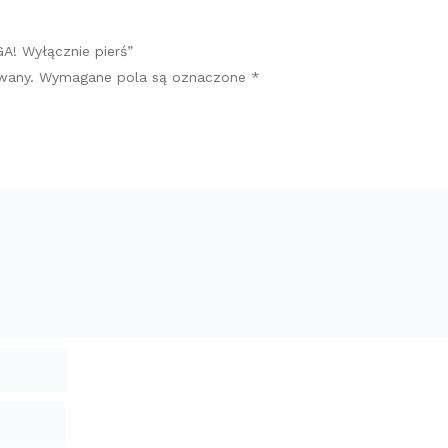
A! Wyłącznie pierś”
wany.
Wymagane pola są oznaczone
*