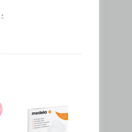
.
*
!