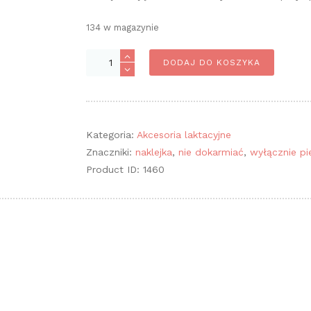
134 w magazynie
ilość
DODAJ DO KOSZYKA
Naklejka
UWAGA!
Wyłącznie
pierś
Kategoria:
Akcesoria laktacyjne
Znaczniki:
naklejka
,
nie dokarmiać
,
wyłącznie pi
Product ID:
1460