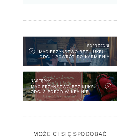
NAWIGACJA
WPISU
POPRZEDNI
Previous
MACIERZYŃSTWO BEZ LUKRU –
post:
ODC. 1 POWRÓT DO KARMIENIA
PIERSIĄ PÓŁ ROKU PO
PORODZIE
NASTĘPNY
Next
MACIERZYŃSTWO BEZ LUKRU –
post:
ODC. 3 PORÓD W KRAINIE
OGNIA I LODU
MOŻE CI SIĘ SPODOBAĆ