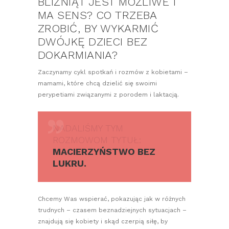
BLIŹNIĄT JEST MOŻLIWE I
MA SENS? CO TRZEBA
ZROBIĆ, BY WYKARMIĆ
DWÓJKĘ DZIECI BEZ
DOKARMIANIA?
Zaczynamy cykl spotkań i rozmów z kobietami –
mamami, które chcą dzielić się swoimi
perypetiami związanymi z porodem i laktacją.
NADALIŚMY TYM
ROZMOWOM TYTUŁ:
MACIERZYŃSTWO BEZ
LUKRU.
Chcemy Was wspierać, pokazując jak w różnych
trudnych – czasem beznadziejnych sytuacjach –
znajdują się kobiety i skąd czerpią siłę, by