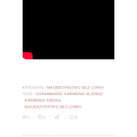
KATEGORIE:
MACIERZYŃSTWO BEZ LUKRU
TAGS:
DOKARMIANIE
KARMIENIE BLIŹNIĄT
KARMIENIE PIERSIĄ
MACIERZYŃSTWO BEZ LUKRU
1
0
0