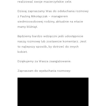
realizować swoje macierzyńskie cele.
Dzisiaj zapraszamy Was do odsłuchania rozmowy
z Pauliną Mikołajczak – managerem
siedmioosobowej rodziny, aktualnie na etacie
mamy bliźniąt.
Będziemy bardzo wdzięczni jeśli udostępnicie
naszą rozmowę lub zostawicie komentarz. Jest
to najlepszy sposób, by dotrzeć do innych
kobiet.
Dziękujemy za Wasza zaangażowanie.
Zapraszam do wysłuchania rozmowy: