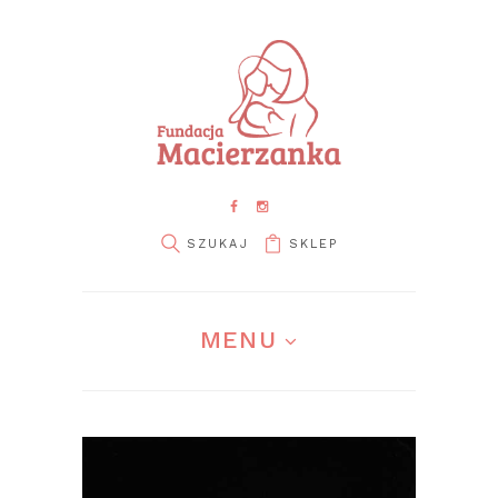
SKLEP
pin it
MENU