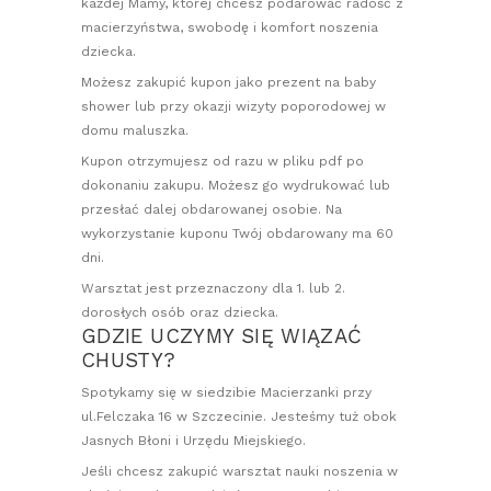
każdej Mamy, której chcesz podarować radość z
macierzyństwa, swobodę i komfort noszenia
dziecka.
Możesz zakupić kupon jako prezent na baby
shower lub przy okazji wizyty poporodowej w
domu maluszka.
Kupon otrzymujesz od razu w pliku pdf po
dokonaniu zakupu. Możesz go wydrukować lub
przesłać dalej obdarowanej osobie. Na
wykorzystanie kuponu Twój obdarowany ma 60
dni.
Warsztat jest przeznaczony dla 1. lub 2.
dorosłych osób oraz dziecka.
GDZIE UCZYMY SIĘ WIĄZAĆ
CHUSTY?
Spotykamy się w siedzibie Macierzanki przy
ul.Felczaka 16 w Szczecinie. Jesteśmy tuż obok
Jasnych Błoni i Urzędu Miejskiego.
Jeśli chcesz zakupić warsztat nauki noszenia w