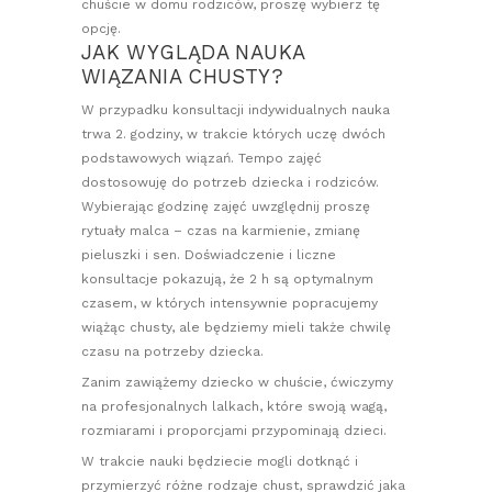
chuście w domu rodziców, proszę wybierz tę
opcję.
JAK WYGLĄDA NAUKA
WIĄZANIA CHUSTY?
W przypadku konsultacji indywidualnych nauka
trwa 2. godziny, w trakcie których uczę dwóch
podstawowych wiązań. Tempo zajęć
dostosowuję do potrzeb dziecka i rodziców.
Wybierając godzinę zajęć uwzględnij proszę
rytuały malca – czas na karmienie, zmianę
pieluszki i sen. Doświadczenie i liczne
konsultacje pokazują, że 2 h są optymalnym
czasem, w których intensywnie popracujemy
wiążąc chusty, ale będziemy mieli także chwilę
czasu na potrzeby dziecka.
Zanim zawiążemy dziecko w chuście, ćwiczymy
na profesjonalnych lalkach, które swoją wagą,
rozmiarami i proporcjami przypominają dzieci.
W trakcie nauki będziecie mogli dotknąć i
przymierzyć różne rodzaje chust, sprawdzić jaka