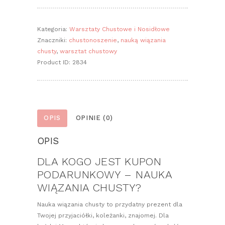
podarunkowy
-
Nauka
Kategoria:
Warsztaty Chustowe i Nosidłowe
wiązania
Znaczniki:
chustonoszenie
,
nauką wiązania
chusty
chusty
,
warsztat chustowy
Product ID:
2834
OPIS
OPINIE (0)
OPIS
DLA KOGO JEST KUPON
PODARUNKOWY – NAUKA
WIĄZANIA CHUSTY?
Nauka wiązania chusty to przydatny prezent dla
Twojej przyjaciółki, koleżanki, znajomej. Dla