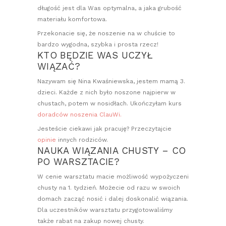
długość jest dla Was optymalna, a jaka grubość
materiału komfortowa.
Przekonacie się, że noszenie na w chuście to
bardzo wygodna, szybka i prosta rzecz!
KTO BĘDZIE WAS UCZYŁ
WIĄZAĆ?
Nazywam się Nina Kwaśniewska, jestem mamą 3.
dzieci. Każde z nich było noszone najpierw w
chustach, potem w nosidłach. Ukończyłam kurs
doradców noszenia ClauWi.
Jesteście ciekawi jak pracuję? Przeczytajcie
opinie
innych rodziców.
NAUKA WIĄZANIA CHUSTY – CO
PO WARSZTACIE?
W cenie warsztatu macie możliwość wypożyczeni
chusty na 1. tydzień. Możecie od razu w swoich
domach zacząć nosić i dalej doskonalić wiązania.
Dla uczestników warsztatu przygotowaliśmy
także rabat na zakup nowej chusty.