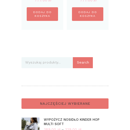
DODAJ DO
DODAJ DO
KOSZYKA
KOSZYKA
Search
NAJCZĘŚCIEJ WYBIERANE
WYPOŻYCZ NOSIDŁO KINDER HOP
MULTI SOFT
289.00
zł
–
329.00
zł
Zakres