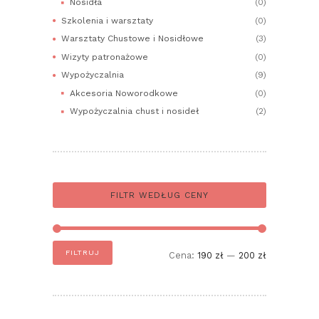
Nosidła
(0)
Szkolenia i warsztaty
(0)
Warsztaty Chustowe i Nosidłowe
(3)
Wizyty patronażowe
(0)
Wypożyczalnia
(9)
Akcesoria Noworodkowe
(0)
Wypożyczalnia chust i nosideł
(2)
FILTR WEDŁUG CENY
Cena
Cena
FILTRUJ
Cena:
190 zł
—
200 zł
min
max