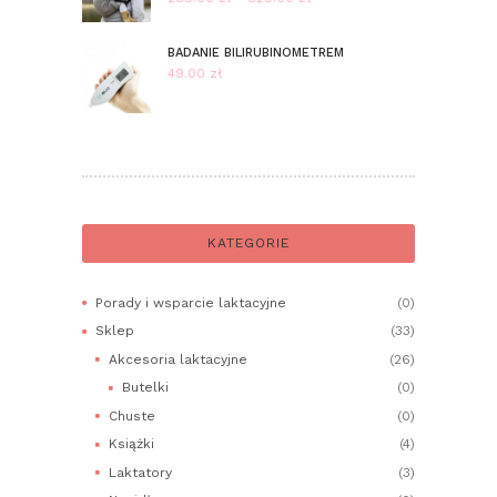
cen:
od
BADANIE BILIRUBINOMETREM
289.00 zł
49.00
zł
do
329.00 zł
KATEGORIE
Porady i wsparcie laktacyjne
(0)
Sklep
(33)
Akcesoria laktacyjne
(26)
Butelki
(0)
Chuste
(0)
Książki
(4)
Laktatory
(3)