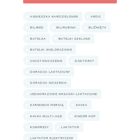
AGNIESZKA KARDZIEJONEK
ARDO
BILIBED
BILIRUBINA
BLIŹNIĘTA
BUTELKA
BUTELKI SZKLANE
BUTELKI WIELORAZOWE
CHUSTONOSZENIE
DOKTORAT
DORADCA LAKTACYJNY
DORADCA NOSZENIA
JEDNORAZOWE WKŁADKI LAKTACYJNE
KARMIENIE PIERSIĄ
KAVKA
KAVKA MULTI-AGE
KINDER HOP
KOMPRESY
LAKTATOR
LAKTATOR ELEKTRYCZNY