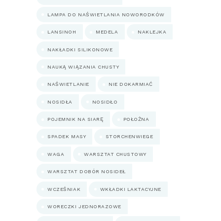
LAMPA DO NAŚWIETLANIA NOWORODKÓW
LANSINOH
MEDELA
NAKLEJKA
NAKŁADKI SILIKONOWE
NAUKĄ WIĄZANIA CHUSTY
NAŚWIETLANIE
NIE DOKARMIAĆ
NOSIDŁA
NOSIDŁO
POJEMNIK NA SIARĘ
POŁOŻNA
SPADEK MASY
STORCHENWIEGE
WAGA
WARSZTAT CHUSTOWY
WARSZTAT DOBÓR NOSIDEŁ
WCZEŚNIAK
WKŁADKI LAKTACYJNE
WORECZKI JEDNORAZOWE