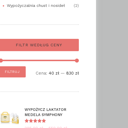
Wypożyczalnia chust i nosideł
(2)
FILTR WEDŁUG CENY
Cena
Cena
FILTRUJ
Cena:
40 zł
—
830 zł
min
max
WYPOŻYCZ LAKTATOR
MEDELA SYMPHONY
Oceniono
295.00
zł
–
550.00
zł
Zakres