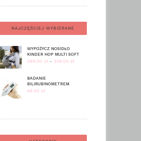
NAJCZĘŚCIEJ WYBIERANE
WYPOŻYCZ NOSIDŁO
KINDER HOP MULTI SOFT
289.00
zł
–
329.00
zł
Zakres
cen:
od
BADANIE
BILIRUBINOMETREM
289.00 zł
49.00
zł
do
329.00 zł