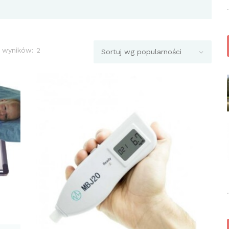
 wyników: 2
Posortowane
według
popularności