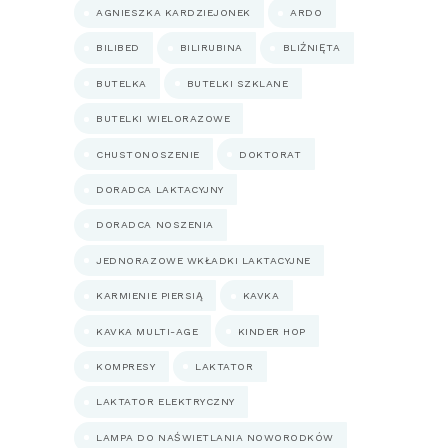
AGNIESZKA KARDZIEJONEK
ARDO
BILIBED
BILIRUBINA
BLIŹNIĘTA
BUTELKA
BUTELKI SZKLANE
BUTELKI WIELORAZOWE
CHUSTONOSZENIE
DOKTORAT
DORADCA LAKTACYJNY
DORADCA NOSZENIA
JEDNORAZOWE WKŁADKI LAKTACYJNE
KARMIENIE PIERSIĄ
KAVKA
KAVKA MULTI-AGE
KINDER HOP
KOMPRESY
LAKTATOR
LAKTATOR ELEKTRYCZNY
LAMPA DO NAŚWIETLANIA NOWORODKÓW