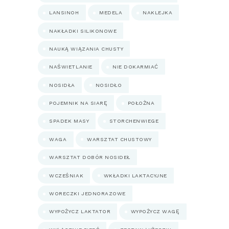
LANSINOH
MEDELA
NAKLEJKA
NAKŁADKI SILIKONOWE
NAUKĄ WIĄZANIA CHUSTY
NAŚWIETLANIE
NIE DOKARMIAĆ
NOSIDŁA
NOSIDŁO
POJEMNIK NA SIARĘ
POŁOŻNA
SPADEK MASY
STORCHENWIEGE
WAGA
WARSZTAT CHUSTOWY
WARSZTAT DOBÓR NOSIDEŁ
WCZEŚNIAK
WKŁADKI LAKTACYJNE
WORECZKI JEDNORAZOWE
WYPOŻYCZ LAKTATOR
WYPOŻYCZ WAGĘ