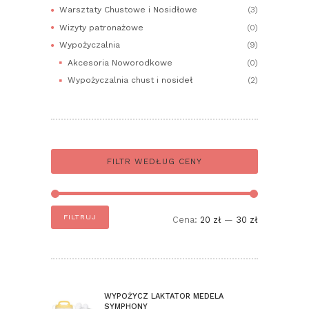
Warsztaty Chustowe i Nosidłowe
(3)
Wizyty patronażowe
(0)
Wypożyczalnia
(9)
Akcesoria Noworodkowe
(0)
Wypożyczalnia chust i nosideł
(2)
FILTR WEDŁUG CENY
Cena
Cena
FILTRUJ
Cena:
20 zł
—
30 zł
min
max
WYPOŻYCZ LAKTATOR MEDELA
SYMPHONY