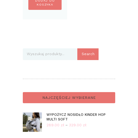
DODAJ DO
KOSZYKA
Search
NAJCZĘŚCIEJ WYBIERANE
WYPOŻYCZ NOSIDŁO KINDER HOP
MULTI SOFT
289.00
zł
–
329.00
zł
Zakres
cen: