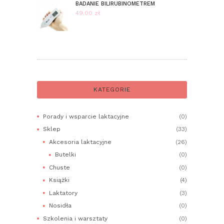
od
BADANIE BILIRUBINOMETREM
289.00 zł
49.00
zł
do
329.00 zł
KATEGORIE
Porady i wsparcie laktacyjne
(0)
Sklep
(33)
Akcesoria laktacyjne
(26)
Butelki
(0)
Chuste
(0)
Książki
(4)
Laktatory
(3)
Nosidła
(0)
Szkolenia i warsztaty
(0)