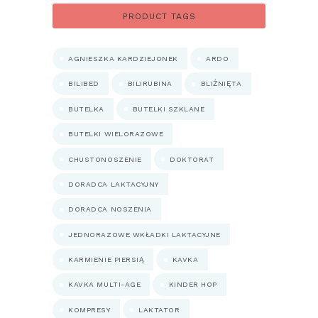
550.00 zł
PRODUCT TAGS
AGNIESZKA KARDZIEJONEK
ARDO
BILIBED
BILIRUBINA
BLIŹNIĘTA
BUTELKA
BUTELKI SZKLANE
BUTELKI WIELORAZOWE
CHUSTONOSZENIE
DOKTORAT
DORADCA LAKTACYJNY
DORADCA NOSZENIA
JEDNORAZOWE WKŁADKI LAKTACYJNE
KARMIENIE PIERSIĄ
KAVKA
KAVKA MULTI-AGE
KINDER HOP
KOMPRESY
LAKTATOR