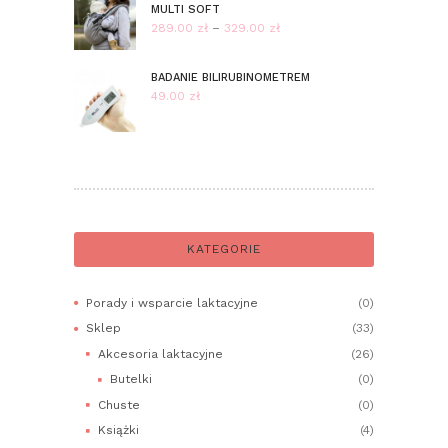
MULTI SOFT
289.00
zł
–
329.00
zł
Zakres
cen:
od
BADANIE BILIRUBINOMETREM
289.00 zł
49.00
zł
do
329.00 zł
KATEGORIE
Porady i wsparcie laktacyjne
(0)
Sklep
(33)
Akcesoria laktacyjne
(26)
Butelki
(0)
Chuste
(0)
Książki
(4)