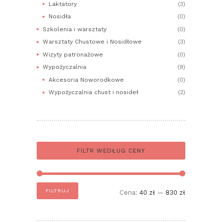
Laktatory
(3)
Nosidła
(0)
Szkolenia i warsztaty
(0)
Warsztaty Chustowe i Nosidłowe
(3)
Wizyty patronażowe
(0)
Wypożyczalnia
(9)
Akcesoria Noworodkowe
(0)
Wypożyczalnia chust i nosideł
(2)
FILTR WEDŁUG CENY
Cena
Cena
FILTRUJ
Cena:
40 zł
—
830 zł
min
max