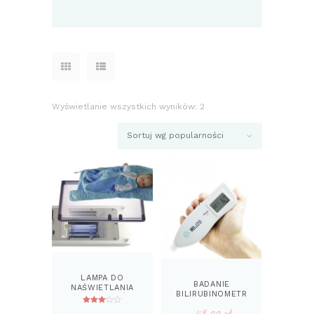
Wyświetlanie wszystkich wyników: 2
Posortowane
według
popularności
LAMPA DO
BADANIE
NAŚWIETLANIA
BILIRUBINOMETR
NOWORODKÓW
EM
49.00
zł
Ocenion