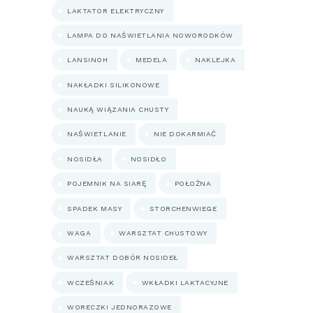
LAKTATOR ELEKTRYCZNY
LAMPA DO NAŚWIETLANIA NOWORODKÓW
LANSINOH
MEDELA
NAKLEJKA
NAKŁADKI SILIKONOWE
NAUKĄ WIĄZANIA CHUSTY
NAŚWIETLANIE
NIE DOKARMIAĆ
NOSIDŁA
NOSIDŁO
POJEMNIK NA SIARĘ
POŁOŻNA
SPADEK MASY
STORCHENWIEGE
WAGA
WARSZTAT CHUSTOWY
WARSZTAT DOBÓR NOSIDEŁ
WCZEŚNIAK
WKŁADKI LAKTACYJNE
WORECZKI JEDNORAZOWE