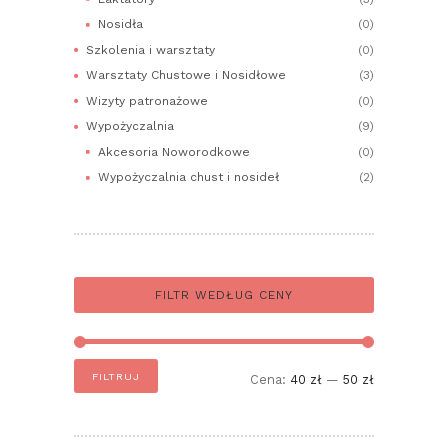
Nosidła
(0)
Szkolenia i warsztaty
(0)
Warsztaty Chustowe i Nosidłowe
(3)
Wizyty patronażowe
(0)
Wypożyczalnia
(9)
Akcesoria Noworodkowe
(0)
Wypożyczalnia chust i nosideł
(2)
FILTR WEDŁUG CENY
Cena
Cena
FILTRUJ
Cena:
40 zł
—
50 zł
min
max