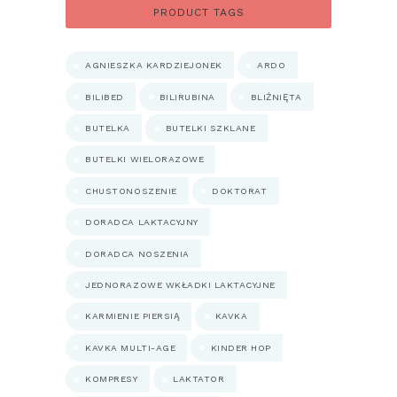
550.00 zł
PRODUCT TAGS
AGNIESZKA KARDZIEJONEK
ARDO
BILIBED
BILIRUBINA
BLIŹNIĘTA
BUTELKA
BUTELKI SZKLANE
BUTELKI WIELORAZOWE
CHUSTONOSZENIE
DOKTORAT
DORADCA LAKTACYJNY
DORADCA NOSZENIA
JEDNORAZOWE WKŁADKI LAKTACYJNE
KARMIENIE PIERSIĄ
KAVKA
KAVKA MULTI-AGE
KINDER HOP
KOMPRESY
LAKTATOR