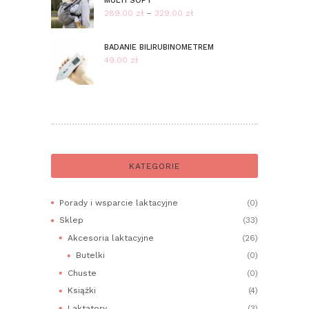
MULTI SOFT
289.00
zł
–
329.00
zł
Zakres
cen:
od
BADANIE BILIRUBINOMETREM
289.00 zł
49.00
zł
do
329.00 zł
KATEGORIE
Porady i wsparcie laktacyjne
(0)
Sklep
(33)
Akcesoria laktacyjne
(26)
Butelki
(0)
Chuste
(0)
Książki
(4)
Laktatory
(3)