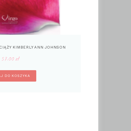
CIĄŻY KIMBERLY ANN JOHNSON
57.00
zł
J DO KOSZYKA