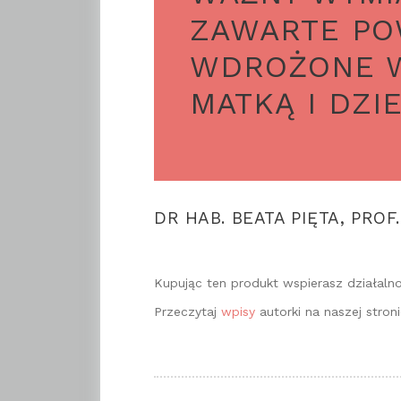
ZAWARTE PO
WDROŻONE W
MATKĄ I DZIE
DR HAB. BEATA PIĘTA, PRO
Kupując ten produkt wspierasz działaln
Przeczytaj
wpisy
autorki na naszej stroni