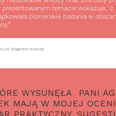
prezentowanym temacie wskazuje, iż 
tkowała pionierskie badania w obszarze
ny.”
ALUS (fragment recenzji)
TÓRE WYSUNĘŁA PANI AG
EK MAJĄ W MOJEJ OCEN
R PRAKTYCZNY. SUGESTI