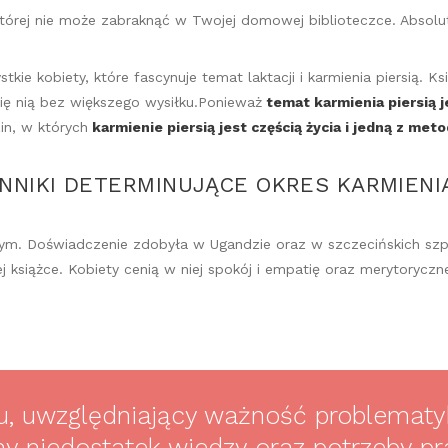
a, której nie może zabraknąć w Twojej domowej biblioteczce. Absol
kie kobiety, które fascynuje temat laktacji i karmienia piersią. 
 się nią bez większego wysiłku.Ponieważ
temat karmienia piersią 
in, w których
karmienie piersią jest częścią życia i jedną z me
YNNIKI DETERMINUJĄCE OKRES KARMIENI
nym. Doświadczenie zdobyła w Ugandzie oraz w szczecińskich szpi
siążce. Kobiety cenią w niej spokój i empatię oraz merytoryczne
u, uwzględniający ważność problematy
zny niedostatek wiedzy oraz potrzeby p