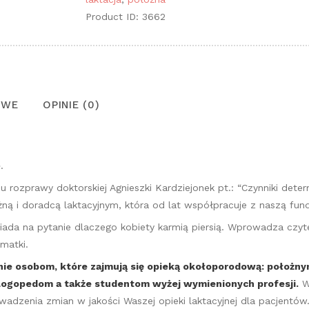
matki
Product ID:
3662
OWE
OPINIE (0)
.
rozprawy doktorskiej Agnieszki Kardziejonek pt.: “Czynniki deter
ną i doradcą laktacyjnym, która od lat współpracuje z naszą fund
iada na pytanie dlaczego kobiety karmią piersią. Wprowadza czyt
matki.
nie osobom, które zajmują się opieką okołoporodową: położny
logopedom a także studentom wyżej wymienionych profesji.
Wy
dzenia zmian w jakości Waszej opieki laktacyjnej dla pacjentów