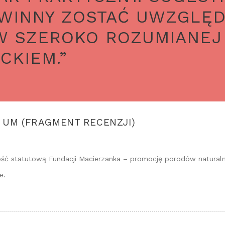
WINNY ZOSTAĆ UWZGLĘD
 SZEROKO ROZUMIANEJ 
CKIEM.”
F. UM (FRAGMENT RECENZJI)
ość statutową Fundacji Macierzanka – promocję porodów naturaln
e.