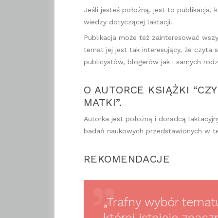
Jeśli jesteś położną, jest to publikacj
wiedzy dotyczącej laktacji.
Publikacja może też zainteresować wszyst
temat jej jest tak interesujący, że czyta
publicystów, blogerów jak i samych rodz
O AUTORCE KSIĄŻKI “CZ
MATKI”.
Autorka jest położną i doradcą laktacyj
badań naukowych przedstawionych w tej k
REKOMENDACJE
„Trafny wybór temat
której istnieje znac