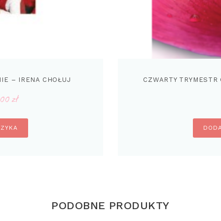
IE – IRENA CHOŁUJ
CZWARTY TRYMESTR 
.00
zł
erwotna
Aktualna
na
cena
nosiła:
wynosi:
SZYKA
DODA
.00 zł.
29.00 zł.
PODOBNE PRODUKTY