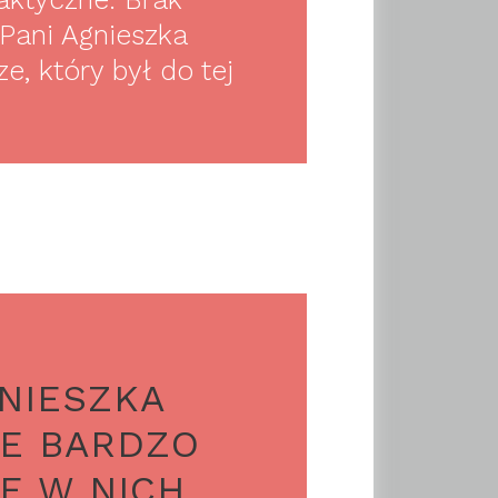
Pani Agnieszka
, który był do tej
NIESZKA
IE BARDZO
E W NICH