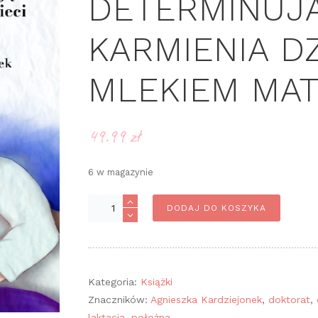
DETERMINUJ
KARMIENIA DZ
MLEKIEM MAT
49.99
zł
6 w magazynie
ilość
DODAJ DO KOSZYKA
Czynniki
determinujące
okres
karmienia
Kategoria:
Książki
dzieci
Znaczników:
Agnieszka Kardziejonek
,
doktorat
,
mlekiem
laktacja
,
położna