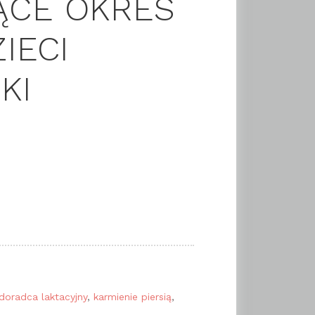
ĄCE OKRES
IECI
KI
doradca laktacyjny
,
karmienie piersią
,