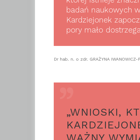
badań naukowych w 
Kardziejonek zapoczą
pory mało dostrzega
Dr hab. n. o zdr. GRAŻYNA IWANOWICZ-P
„WNIOSKI, K
KARDZIEJON
WAŻNY WYMIA