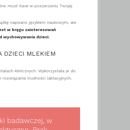
utne
must have
w poszerzeniu Twojej
Książkę napisano językiem naukowym, ale
jest w kręgu zainteresowań
tod wychowywania dzieci.
A DZIECI MLEKIEM
talach klinicznych. Wykorzystała je do
 rozwiązania trudności laktacyjnych.
ki badawczej, w
raktyczne. Brak