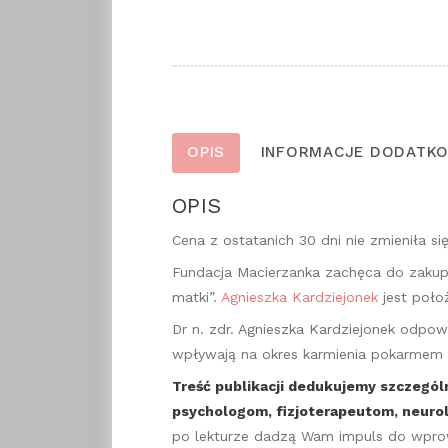
OPIS
INFORMACJE DODATK
OPIS
Cena z ostatanich 30 dni nie zmieniła się
Fundacja Macierzanka zachęca do zakupu 
matki”.
Agnieszka Kardziejonek
jest położ
Dr n. zdr. Agnieszka Kardziejonek odpow
wpływają na okres karmienia pokarmem 
Treść publikacji dedukujemy szczegól
psychologom, fizjoterapeutom, neuro
po lekturze dadzą Wam impuls do wprowa