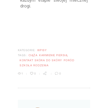
każdym etapie swojej mlecznej
drogi.
KATEGORIE:
WPISY
TAGS:
CIĄŻA
KARMIENIE PIERSIĄ
KONTAKT SKÓRA DO SKÓRY
PORÓD
SZKOŁA RODZENIA
1
0
0