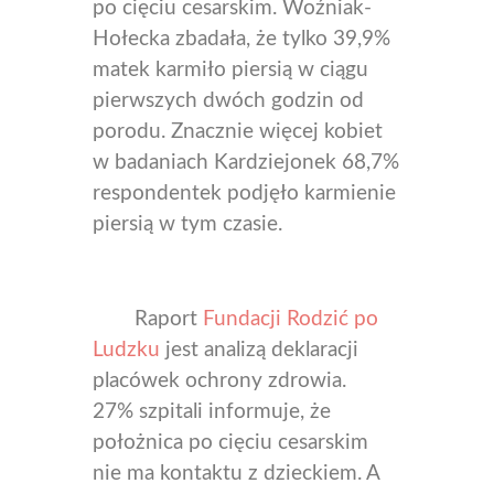
po cięciu cesarskim.
Woźniak-
Hołecka zbadała, że t
ylko 39,9%
matek karmiło piersią w ciągu
pierwszych dwóch godzin od
porodu. Znacznie więcej kobiet
w badaniach Kardziejonek 6
8,7%
respondentek podjęło karmienie
piersią w tym czasie.
Raport
Fundacji Rodzić po
Ludzku
jest analizą deklaracji
placówek ochrony zdrowia.
27% szpitali informuje, że
położnica po cięciu cesarskim
nie ma kontaktu z dzieckiem. A