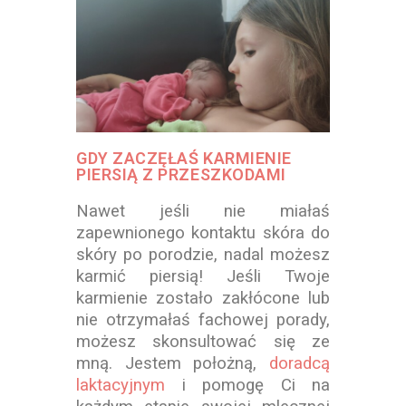
GDY ZACZĘŁAŚ KARMIENIE
PIERSIĄ Z PRZESZKODAMI
Nawet jeśli nie miałaś
zapewnionego kontaktu skóra do
skóry po porodzie, nadal możesz
karmić piersią! Jeśli Twoje
karmienie zostało zakłócone lub
nie otrzymałaś fachowej porady,
możesz skonsultować się ze
mną. Jestem położną,
doradcą
laktacyjnym
i pomogę Ci na