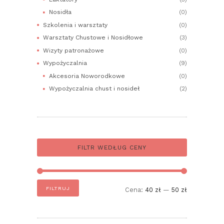
Nosidła
(0)
Szkolenia i warsztaty
(0)
Warsztaty Chustowe i Nosidłowe
(3)
Wizyty patronażowe
(0)
Wypożyczalnia
(9)
Akcesoria Noworodkowe
(0)
Wypożyczalnia chust i nosideł
(2)
FILTR WEDŁUG CENY
Cena
Cena
FILTRUJ
Cena:
40 zł
—
50 zł
min
max