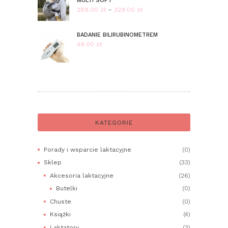
MULTI SOFT
289.00
zł
–
329.00
zł
Zakres
cen:
od
BADANIE BILIRUBINOMETREM
289.00 zł
49.00
zł
do
329.00 zł
KATEGORIE
Porady i wsparcie laktacyjne
(0)
Sklep
(33)
Akcesoria laktacyjne
(26)
Butelki
(0)
Chuste
(0)
Książki
(4)
Laktatory
(3)