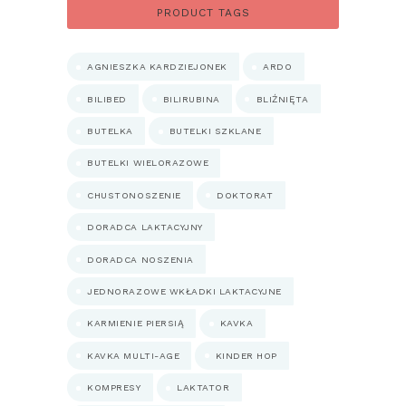
550.00 zł
PRODUCT TAGS
AGNIESZKA KARDZIEJONEK
ARDO
BILIBED
BILIRUBINA
BLIŹNIĘTA
BUTELKA
BUTELKI SZKLANE
BUTELKI WIELORAZOWE
CHUSTONOSZENIE
DOKTORAT
DORADCA LAKTACYJNY
DORADCA NOSZENIA
JEDNORAZOWE WKŁADKI LAKTACYJNE
KARMIENIE PIERSIĄ
KAVKA
KAVKA MULTI-AGE
KINDER HOP
KOMPRESY
LAKTATOR