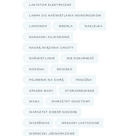
LAKTATOR ELEKTRYCZNY
LAMPA DO NAŚWIETLANIA NOWORODKÓW
LANSINOH
MEDELA
NAKLEJKA
NAKŁADKI SILIKONOWE
NAUKĄ WIĄZANIA CHUSTY
NAŚWIETLANIE
NIE DOKARMIAĆ
NOSIDŁA
NOSIDŁO
POJEMNIK NA SIARĘ
POŁOŻNA
SPADEK MASY
STORCHENWIEGE
WAGA
WARSZTAT CHUSTOWY
WARSZTAT DOBÓR NOSIDEŁ
WCZEŚNIAK
WKŁADKI LAKTACYJNE
WORECZKI JEDNORAZOWE