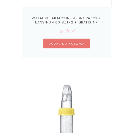
WKŁADKI LAKTACYJNE JEDNORAZOWE
LANSINOH 60 SZTX2 + GRATIS 1 X
WKŁADKI 24 SZT
56.90
zł
DODAJ DO KOSZYKA