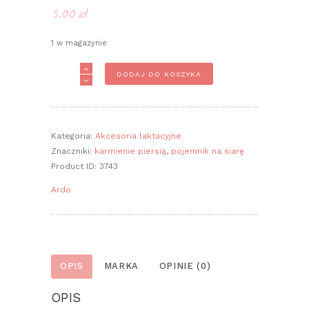
5.00
zł
1 w magazynie
ilość
DODAJ DO KOSZYKA
Sterylny
pojemnik
na
siarę
Kategoria:
Akcesoria laktacyjne
Znaczniki:
karmienie piersią
,
pojemnik na siarę
Product ID:
3743
Ardo
OPIS
MARKA
OPINIE (0)
OPIS