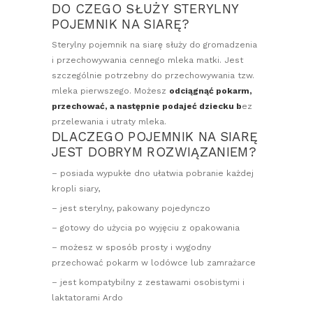
DO CZEGO SŁUŻY STERYLNY
POJEMNIK NA SIARĘ?
Sterylny pojemnik na siarę służy do gromadzenia
i przechowywania cennego mleka matki. Jest
szczególnie potrzebny do przechowywania tzw.
mleka pierwszego. Możesz
odciągnąć pokarm,
przechować, a następnie podajeć dziecku b
ez
przelewania i utraty mleka.
DLACZEGO POJEMNIK NA SIARĘ
JEST DOBRYM ROZWIĄZANIEM?
– posiada wypukłe dno ułatwia pobranie każdej
kropli siary,
– jest sterylny, pakowany pojedynczo
– gotowy do użycia po wyjęciu z opakowania
– możesz w sposób prosty i wygodny
przechować pokarm w lodówce lub zamrażarce
– jest kompatybilny z zestawami osobistymi i
laktatorami Ardo