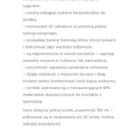
wygodne:
– można odciągać pokarm bezpośrednio do
środka,
– mocowane do laktatora za pomocą paska
samoprzylepnego,
– posiadają barierę tlenową, która chroni pokarm
i zatrzymuje jego wartości odżywcze,
– są ergonomiczne w swoim kształcie – zajmują
niewiele miejsca w lodówce lub zamrażalce,
– szczelność zapewnia zamknięcie strunowe.
– dzięki etykiecie z miejscem na opis i datę
możesz łatwo monitorować swój zapas pokarmu,
– torebki wykonane są z niezawierających BPA
materiałów dopuszczonych do kontaktu z
żywnością.
Cena dotyczy jednej sztuki, pojemność 150 ml –
pakowane są w opakowaniu po 20 sztuk, można
zakupić pojedynczo.