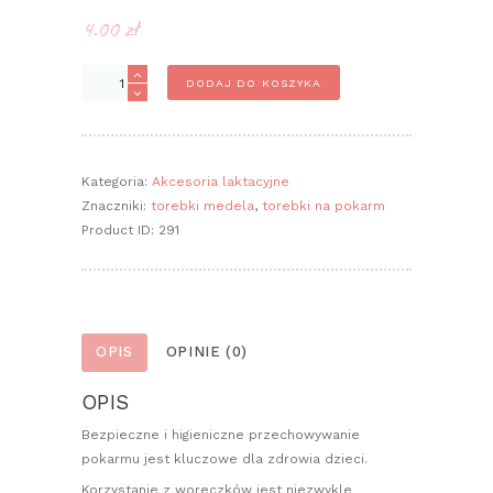
4.00
zł
ilość
DODAJ DO KOSZYKA
Torebki
do
przechowywania
i
Kategoria:
Akcesoria laktacyjne
mrożenia
Znaczniki:
torebki medela
,
torebki na pokarm
pokarmu
Product ID:
291
OPIS
OPINIE (0)
OPIS
Bezpieczne i higieniczne przechowywanie
pokarmu jest kluczowe dla zdrowia dzieci.
Korzystanie z woreczków jest niezwykle