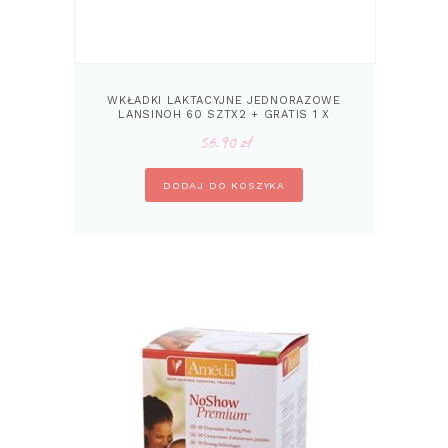
WKŁADKI LAKTACYJNE JEDNORAZOWE
LANSINOH 60 SZTX2 + GRATIS 1 X
WKŁADKI 24 SZT
56.90
zł
DODAJ DO KOSZYKA