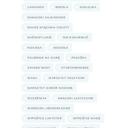
LANSINOH
MEDELA
NAKLEJKA
NAKŁADKI SILIKONOWE
NAUKĄ WIĄZANIA CHUSTY
NAŚWIETLANIE
NIE DOKARMIAĆ
NOSIDŁA
NOSIDŁO
POJEMNIK NA SIARĘ
POŁOŻNA
SPADEK MASY
STORCHENWIEGE
WAGA
WARSZTAT CHUSTOWY
WARSZTAT DOBÓR NOSIDEŁ
WCZEŚNIAK
WKŁADKI LAKTACYJNE
WORECZKI JEDNORAZOWE
WYPOŻYCZ LAKTATOR
WYPOŻYCZ WAGĘ