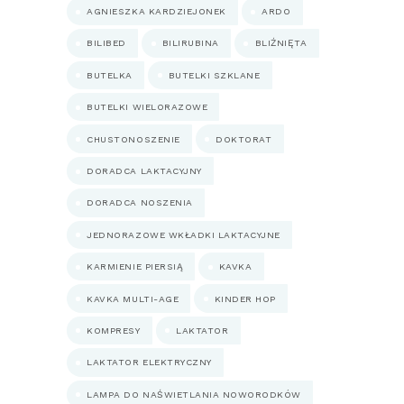
AGNIESZKA KARDZIEJONEK
ARDO
BILIBED
BILIRUBINA
BLIŹNIĘTA
BUTELKA
BUTELKI SZKLANE
BUTELKI WIELORAZOWE
CHUSTONOSZENIE
DOKTORAT
DORADCA LAKTACYJNY
DORADCA NOSZENIA
JEDNORAZOWE WKŁADKI LAKTACYJNE
KARMIENIE PIERSIĄ
KAVKA
KAVKA MULTI-AGE
KINDER HOP
KOMPRESY
LAKTATOR
LAKTATOR ELEKTRYCZNY
LAMPA DO NAŚWIETLANIA NOWORODKÓW