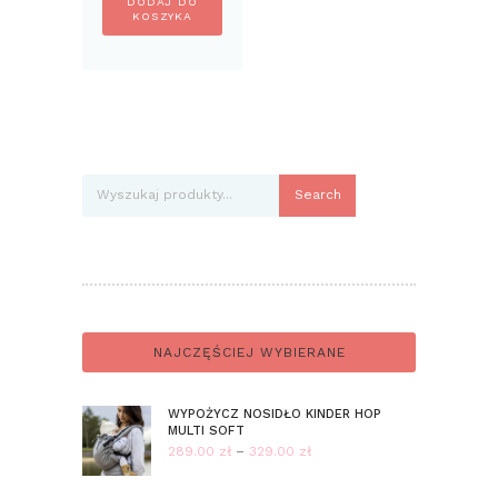
DODAJ DO
KOSZYKA
Search
NAJCZĘŚCIEJ WYBIERANE
WYPOŻYCZ NOSIDŁO KINDER HOP
MULTI SOFT
289.00
zł
–
329.00
zł
Zakres
cen: