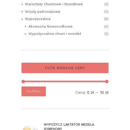
Warsztaty Chustowe i Nosidłowe
(3)
Wizyty patronażowe
(0)
Wypożyczalnia
(9)
Akcesoria Noworodkowe
(0)
Wypożyczalnia chust i nosideł
(2)
FILTR WEDŁUG CENY
Cena
Cena
FILTRUJ
Cena:
0 zł
—
10 zł
min
max
WYPOŻYCZ LAKTATOR MEDELA
SYMPHONY