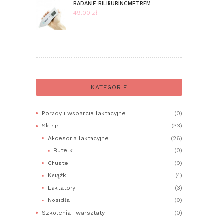
od
BADANIE BILIRUBINOMETREM
289.00 zł
49.00
zł
do
329.00 zł
KATEGORIE
Porady i wsparcie laktacyjne
(0)
Sklep
(33)
Akcesoria laktacyjne
(26)
Butelki
(0)
Chuste
(0)
Książki
(4)
Laktatory
(3)
Nosidła
(0)
Szkolenia i warsztaty
(0)