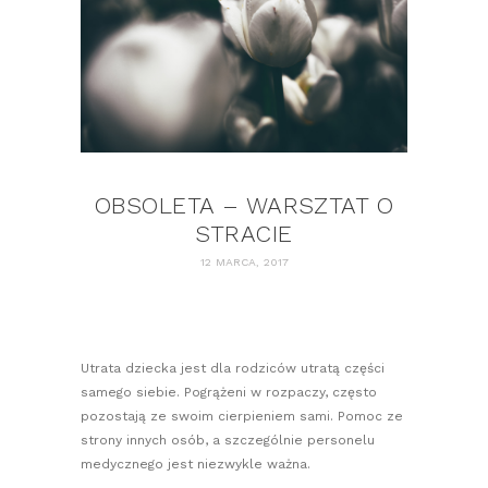
OBSOLETA – WARSZTAT O
STRACIE
12 MARCA, 2017
Utrata dziecka jest dla rodziców utratą części
samego siebie. Pogrążeni w rozpaczy, często
pozostają ze swoim cierpieniem sami. Pomoc ze
strony innych osób, a szczególnie personelu
medycznego jest niezwykle ważna.