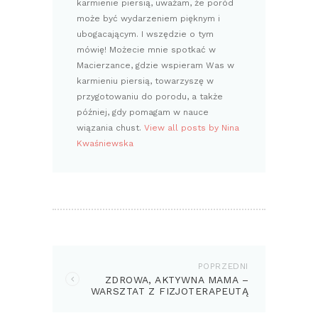
karmienie piersią, uważam, że poród
może być wydarzeniem pięknym i
ubogacającym. I wszędzie o tym
mówię! Możecie mnie spotkać w
Macierzance, gdzie wspieram Was w
karmieniu piersią, towarzyszę w
przygotowaniu do porodu, a także
później, gdy pomagam w nauce
wiązania chust.
View all posts by Nina
Kwaśniewska
NAWIGACJA
WPISU
POPRZEDNI
Previous
ZDROWA, AKTYWNA MAMA –
post:
WARSZTAT Z FIZJOTERAPEUTĄ