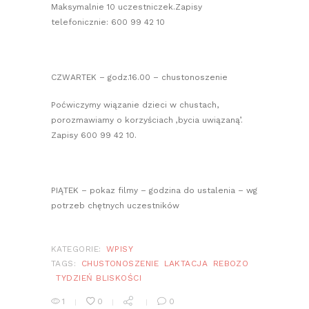
Maksymalnie 10 uczestniczek.Zapisy
telefonicznie: 600 99 42 10
CZWARTEK – godz.16.00 – chustonoszenie
Poćwiczymy wiązanie dzieci w chustach,
porozmawiamy o korzyściach ‚bycia uwiązaną’.
Zapisy 600 99 42 10.
PIĄTEK – pokaz filmy – godzina do ustalenia – wg
potrzeb chętnych uczestników
KATEGORIE:
WPISY
TAGS:
CHUSTONOSZENIE
LAKTACJA
REBOZO
TYDZIEŃ BLISKOŚCI
1
0
0