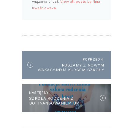
wiązania chust.
View all posts by Nina
Kwaśniewska
NAWIGACJA
WPISU
POPRZEDNI
Previous
RUSZAMY Z NOWYM
post:
WAKACYJNYM KURSEM SZKOŁY
RODZENIA
NASTĘPNY
Next
SZKOŁA RODZENIA Z
post:
DOFINANSOWANIEM UM
SZCZECIN