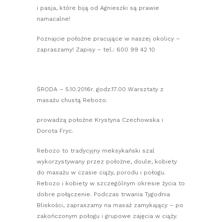
i pasja, które biją od Agnieszki są prawie
namacalne!
Poznajcie położne pracujące w naszej okolicy –
zapraszamy! Zapisy – tel.: 600 99 42 10
ŚRODA – 5.10.2016r. godz.17.00 Warsztaty z
masażu chustą Rebozo.
prowadzą położne Krystyna Czechowska i
Dorota Fryc.
Rebozo to tradycyjny meksykański szal
wykorzystywany przez położne, doule, kobiety
do masażu w czasie ciąży, porodu i połogu.
Rebozo i kobiety w szczególnym okresie życia to
dobre połączenie. Podczas trwania Tygodnia
Bliskości, zapraszamy na masaż zamykający – po
zakończonym połogu i grupowe zajęcia w ciąży.