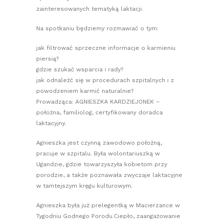
zainteresowanych tematyką laktacji.
Na spotkaniu będziemy rozmawiać o tym:
jak filtrować sprzeczne informacje o karmieniu
piersią?
gdzie szukać wsparcia i rady?
jak odnaleźć się w procedurach szpitalnych i z
powodzeniem karmić naturalnie?
Prowadząca: AGNIESZKA KARDZIEJONEK –
położna, familiolog, certyfikowany doradca
laktacyjny.
Agnieszka jest czynną zawodowo położną,
pracuje w szpitalu. Była wolontariuszką w
Ugandzie, gdzie towarzyszyła kobietom przy
porodzie, a także poznawała zwyczaje laktacyjne
w tamtejszym kręgu kulturowym.
Agnieszka była już prelegentką w Macierzance w
Tygodniu Godnego Porodu.Ciepło, zaangażowanie