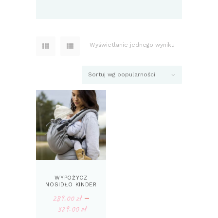
Wyświetlanie jednego wyniku
WYPOŻYCZ
NOSIDŁO KINDER
HOP MULTI SOFT
289.00
zł
–
329.00
zł
Zakres