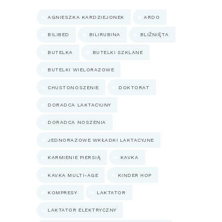
AGNIESZKA KARDZIEJONEK
ARDO
BILIBED
BILIRUBINA
BLIŹNIĘTA
BUTELKA
BUTELKI SZKLANE
BUTELKI WIELORAZOWE
CHUSTONOSZENIE
DOKTORAT
DORADCA LAKTACYJNY
DORADCA NOSZENIA
JEDNORAZOWE WKŁADKI LAKTACYJNE
KARMIENIE PIERSIĄ
KAVKA
KAVKA MULTI-AGE
KINDER HOP
KOMPRESY
LAKTATOR
LAKTATOR ELEKTRYCZNY