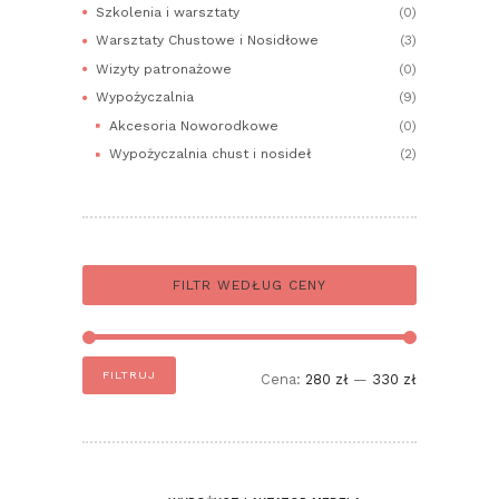
Szkolenia i warsztaty
(0)
Warsztaty Chustowe i Nosidłowe
(3)
Wizyty patronażowe
(0)
Wypożyczalnia
(9)
Akcesoria Noworodkowe
(0)
Wypożyczalnia chust i nosideł
(2)
FILTR WEDŁUG CENY
Cena
Cena
FILTRUJ
Cena:
280 zł
—
330 zł
min
max