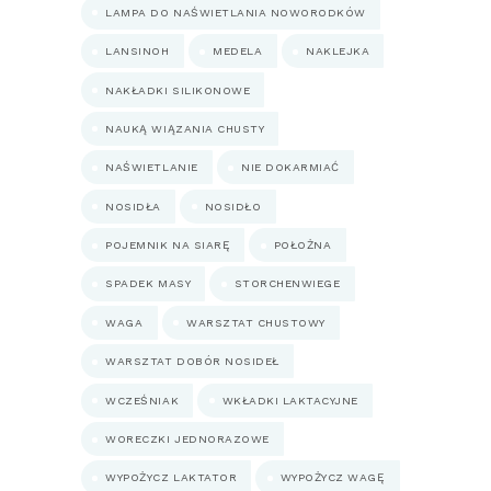
LAMPA DO NAŚWIETLANIA NOWORODKÓW
LANSINOH
MEDELA
NAKLEJKA
NAKŁADKI SILIKONOWE
NAUKĄ WIĄZANIA CHUSTY
NAŚWIETLANIE
NIE DOKARMIAĆ
NOSIDŁA
NOSIDŁO
POJEMNIK NA SIARĘ
POŁOŻNA
SPADEK MASY
STORCHENWIEGE
WAGA
WARSZTAT CHUSTOWY
WARSZTAT DOBÓR NOSIDEŁ
WCZEŚNIAK
WKŁADKI LAKTACYJNE
WORECZKI JEDNORAZOWE
WYPOŻYCZ LAKTATOR
WYPOŻYCZ WAGĘ