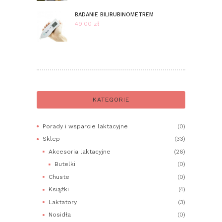
cen:
od
BADANIE BILIRUBINOMETREM
289.00 zł
49.00
zł
do
329.00 zł
KATEGORIE
Porady i wsparcie laktacyjne
(0)
Sklep
(33)
Akcesoria laktacyjne
(26)
Butelki
(0)
Chuste
(0)
Książki
(4)
Laktatory
(3)
Nosidła
(0)