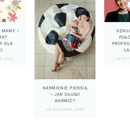
 MAMY –
SZKO
TAT
POŁ
Y DLA
PROFES
CI
LA
A, 2023
27 STY
KARMIENIE PIERSIĄ
– JAK DŁUGO
KARMIĆ?
20 WRZEŚNIA, 2023