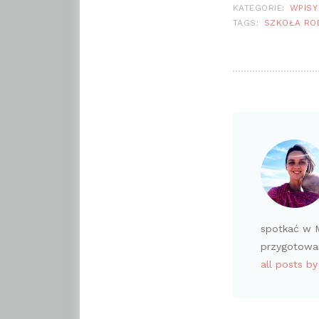
KATEGORIE:
WPISY
TAGS:
SZKOŁA RO
spotkać w M
przygotowan
all posts b