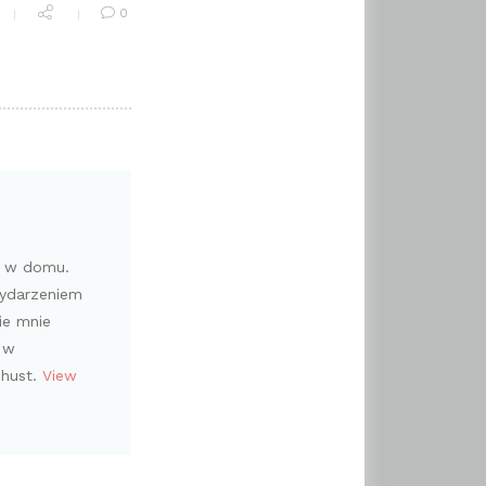
0
i w domu.
wydarzeniem
ie mnie
 w
chust.
View