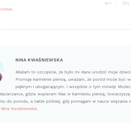
1
0
DZENIA
NINA KWAŚNIEWSKA
Miałam to szczęście, że było mi dane urodzić moje dziec
Promuję karmienie piersią, uważam, że poród może być 
pięknym i ubogacającym. I wszędzie o tym mówię! Możec
acierzance, gdzie wspieram Was w karmieniu piersią, towarzyszę
iu do porodu, a także później, gdy pomagam w nauce wiązania 
y Nina Kwaśniewska