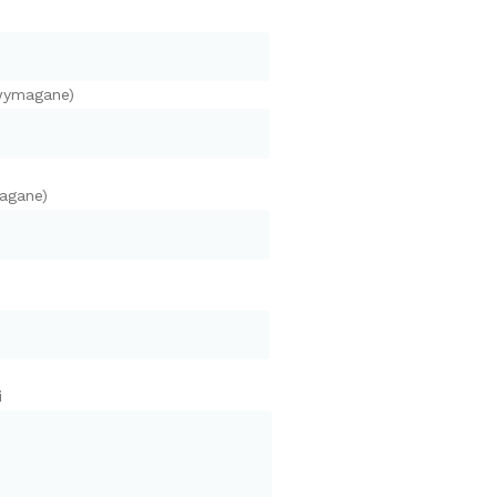
(wymagane)
agane)
i