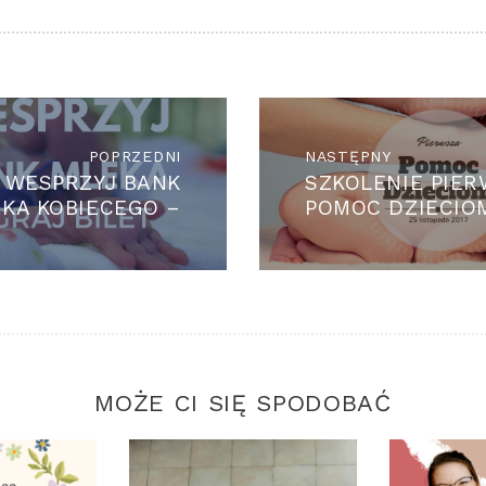
GACJA
U
POPRZEDNI
Previous
NASTĘPNY
Next
WESPRZYJ BANK
SZKOLENIE PIE
post:
post:
KA KOBIECEGO –
POMOC DZIECIO
WYGRAJ BILET NA
KONCERT
MOŻE CI SIĘ SPODOBAĆ