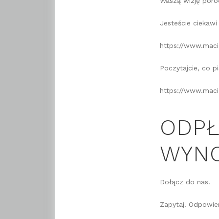
Waszą wizję poro
Jesteście ciekaw
https://www.maci
Poczytajcie, co p
https://www.maci
ODPŁ
WYN
Dołącz do nas!
Zapytaj! Odpowie