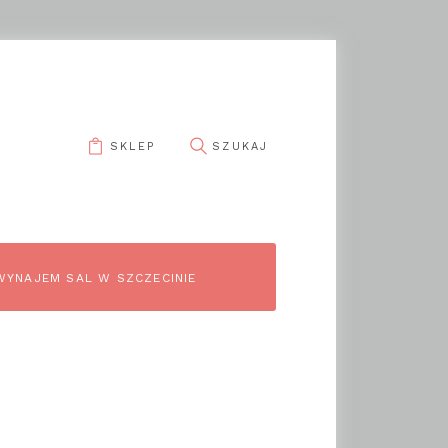
SKLEP
pin it
WYNAJEM SAL W SZCZECINIE