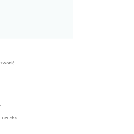
dzwonić.
a
 Czuchaj