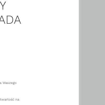
Y
PADA
ia Waszego
otwartość na