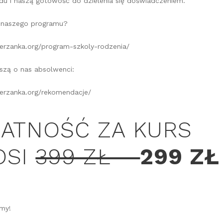
du i naszą gotowość do dzielenia się doświadczeniem.
i naszego programu?
erzanka.org/program-szkoly-rodzenia/
iszą o nas absolwenci:
erzanka.org/rekomendacje/
ATNOŚĆ ZA KURS
OSI
399 ZŁ –
299 ZŁ
my!