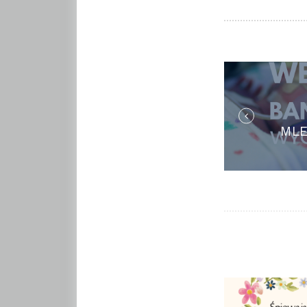
NAWI
WPIS
MLE