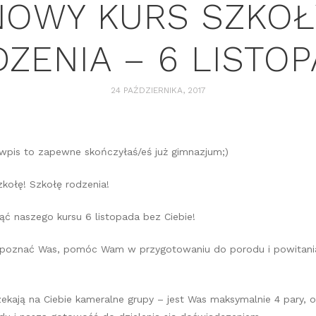
NOWY KURS SZKOŁ
ZENIA – 6 LISTO
24 PAŹDZIERNIKA, 2017
 wpis to zapewne skończyłaś/eś już gimnazjum;)
zkołę! Szkołę rodzenia!
ć naszego kursu 6 listopada bez Ciebie!
 poznać Was, pomóc Wam w przygotowaniu do porodu i powitan
ekają na Ciebie kameralne grupy – jest Was maksymalnie 4 pary, 