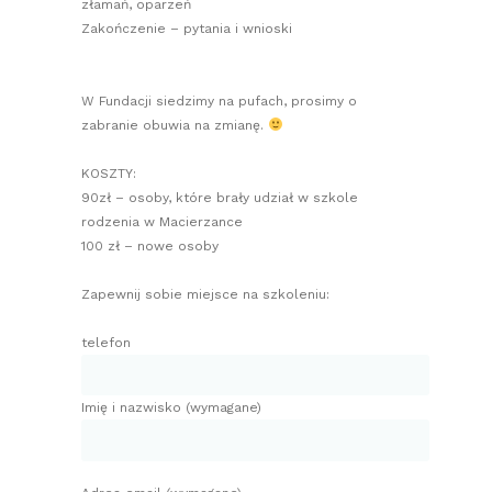
złamań, oparzeń
Zakończenie – pytania i wnioski
W Fundacji siedzimy na pufach, prosimy o
zabranie obuwia na zmianę.
KOSZTY:
90zł – osoby, które brały udział w szkole
rodzenia w Macierzance
100 zł – nowe osoby
Zapewnij sobie miejsce na szkoleniu:
telefon
Imię i nazwisko (wymagane)