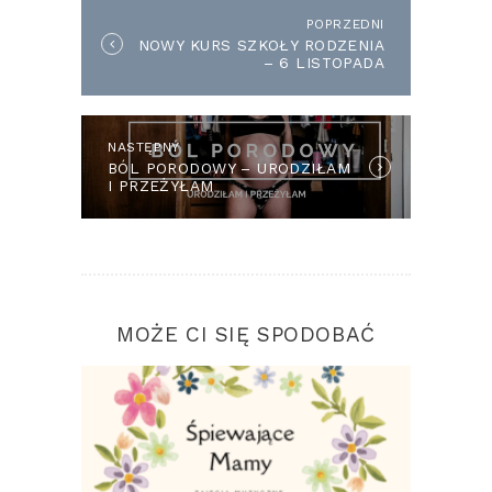
POPRZEDNI
Previous
NOWY KURS SZKOŁY RODZENIA
post:
– 6 LISTOPADA
NASTĘPNY
Next
BÓL PORODOWY – URODZIŁAM
post:
I PRZEŻYŁAM
MOŻE CI SIĘ SPODOBAĆ