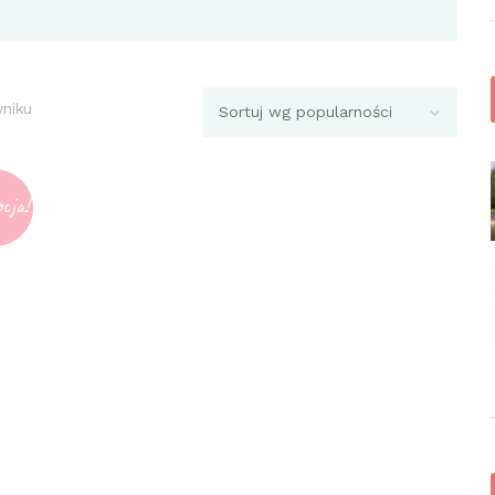
yniku
cja!