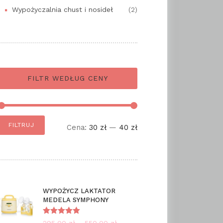
Wypożyczalnia chust i nosideł
(2)
FILTR WEDŁUG CENY
Cena
Cena
FILTRUJ
Cena:
30 zł
—
40 zł
min
max
WYPOŻYCZ LAKTATOR
MEDELA SYMPHONY
Oceniono
295.00
zł
–
550.00
zł
Zakres