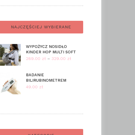
NAJCZĘŚCIEJ WYBIERANE
WYPOŻYCZ NOSIDŁO
KINDER HOP MULTI SOFT
289.00
zł
–
329.00
zł
Zakres
cen:
od
BADANIE
BILIRUBINOMETREM
289.00 zł
49.00
zł
do
329.00 zł