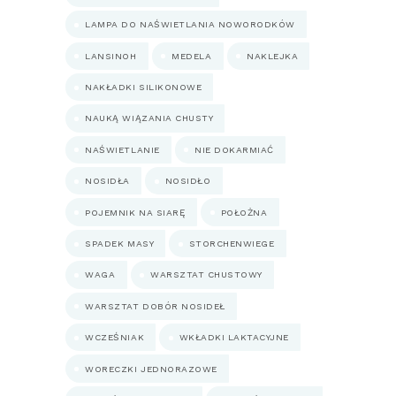
LAMPA DO NAŚWIETLANIA NOWORODKÓW
LANSINOH
MEDELA
NAKLEJKA
NAKŁADKI SILIKONOWE
NAUKĄ WIĄZANIA CHUSTY
NAŚWIETLANIE
NIE DOKARMIAĆ
NOSIDŁA
NOSIDŁO
POJEMNIK NA SIARĘ
POŁOŻNA
SPADEK MASY
STORCHENWIEGE
WAGA
WARSZTAT CHUSTOWY
WARSZTAT DOBÓR NOSIDEŁ
WCZEŚNIAK
WKŁADKI LAKTACYJNE
WORECZKI JEDNORAZOWE