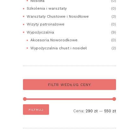
Nosidła
(0)
Szkolenia i warsztaty
(0)
Warsztaty Chustowe i Nosidłowe
(3)
Wizyty patronażowe
(0)
Wypożyczalnia
(9)
Akcesoria Noworodkowe
(0)
Wypożyczalnia chust i nosideł
(2)
FILTR WEDŁUG CENY
Cena
Cena
FILTRUJ
Cena:
290 zł
—
550 zł
min
max