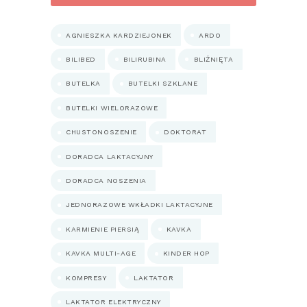
AGNIESZKA KARDZIEJONEK
ARDO
BILIBED
BILIRUBINA
BLIŹNIĘTA
BUTELKA
BUTELKI SZKLANE
BUTELKI WIELORAZOWE
CHUSTONOSZENIE
DOKTORAT
DORADCA LAKTACYJNY
DORADCA NOSZENIA
JEDNORAZOWE WKŁADKI LAKTACYJNE
KARMIENIE PIERSIĄ
KAVKA
KAVKA MULTI-AGE
KINDER HOP
KOMPRESY
LAKTATOR
LAKTATOR ELEKTRYCZNY