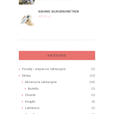
cen:
od
BADANIE BILIRUBINOMETREM
289.00 zł
49.00
zł
do
329.00 zł
KATEGORIE
Porady i wsparcie laktacyjne
(0)
Sklep
(33)
Akcesoria laktacyjne
(26)
Butelki
(0)
Chuste
(0)
Książki
(4)
Laktatory
(3)