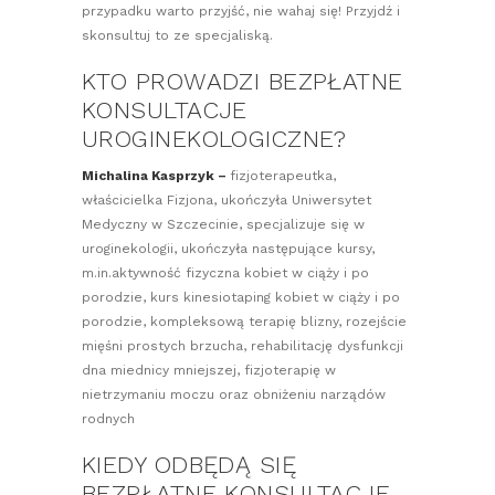
przypadku warto przyjść, nie wahaj się! Przyjdź i
skonsultuj to ze specjaliską.
KTO PROWADZI BEZPŁATNE
KONSULTACJE
UROGINEKOLOGICZNE?
Michalina Kasprzyk –
fizjoterapeutka,
właścicielka Fizjona, ukończyła Uniwersytet
Medyczny w Szczecinie, specjalizuje się w
uroginekologii, ukończyła następujące kursy,
m.in.aktywność fizyczna kobiet w ciąży i po
porodzie, kurs kinesiotaping kobiet w ciąży i po
porodzie, kompleksową terapię blizny, rozejście
mięśni prostych brzucha, rehabilitację dysfunkcji
dna miednicy mniejszej, fizjoterapię w
nietrzymaniu moczu oraz obniżeniu narządów
rodnych
KIEDY ODBĘDĄ SIĘ
BEZPŁATNE KONSULTACJE