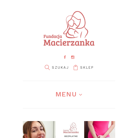
SKLEP
pin it
MENU