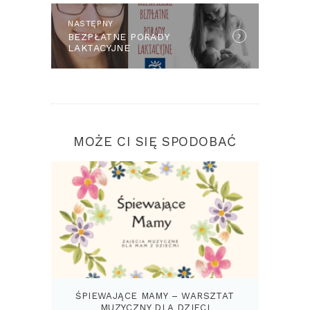
NASTĘPNY
Next
BEZPŁATNE PORADY
post:
LAKTACYJNE
MOŻE CI SIĘ SPODOBAĆ
ŚPIEWAJĄCE MAMY – WARSZTAT
MUZYCZNY DLA DZIECI