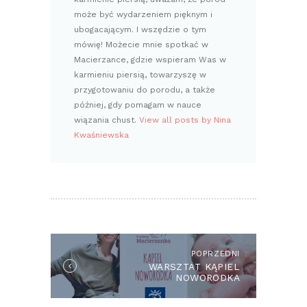
może być wydarzeniem pięknym i
ubogacającym. I wszędzie o tym
mówię! Możecie mnie spotkać w
Macierzance, gdzie wspieram Was w
karmieniu piersią, towarzyszę w
przygotowaniu do porodu, a także
później, gdy pomagam w nauce
wiązania chust.
View all posts by Nina
Kwaśniewska
NAWIGACJA
WPISU
POPRZEDNI
Previous
WARSZTAT KĄPIEL
post:
NOWORODKA