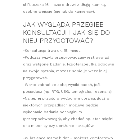
ul.Felczaka 16 – szare drzwi z długą klamką,
osobne wejście (nie jak do kamienicy).
JAK WYGLĄDA PRZEGIEB
KONSULTACJI I JAK SIĘ DO
NIEJ PRZYGOTOWAĆ?
-Konsultacja trwa ok. 15. minut.
-Podczas wizyty przeprowadzany jest wywiad
oraz wstępne badanie. Fizjoterapeutka odpowie
na Twoje pytania, możesz sobie je wcześniej
przygotować.
-Warto zabrać ze sobą wyniki badań, jeśli
posiadasz (np. RTG, USG, tomografia, rezonans).
-Najlepiej przyjść w wygodnym ubraniu, gdyż w
niektórych przypadkach możliwe będzie
wykonanie badania per vaginum
(przezpochwowego), aby zbadać np. stan mięśni
dna miednicy czy obniżenie narządów.
-W łazience mamy bidet – możesz komfortowo