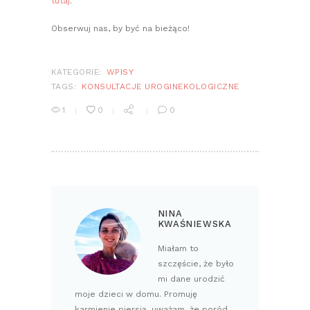
tutaj
.
Obserwuj nas, by być na bieżąco!
KATEGORIE:
WPISY
TAGS:
KONSULTACJE UROGINEKOLOGICZNE
1
0
0
NINA
KWAŚNIEWSKA
Miałam to
szczęście, że było
mi dane urodzić
moje dzieci w domu. Promuję
karmienie piersią, uważam, że poród