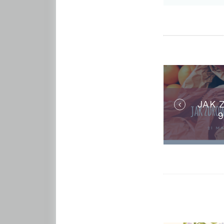
NAWI
WPIS
JAK 
9