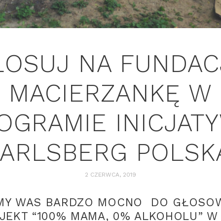
ŁOSUJ NA FUNDAC
MACIERZANKĘ W
OGRAMIE INICJAT
ARLSBERG POLSK
2 CZERWCA, 2019
MY WAS BARDZO MOCNO DO GŁOSOW
JEKT “100% MAMA, 0% ALKOHOLU” W