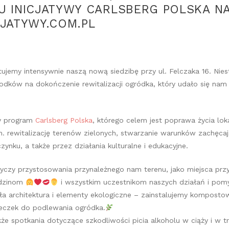
 INICJATYWY CARLSBERG POLSKA NA
JATYWY.COM.PL
ujemy intensywnie naszą nową siedzibę przy ul. Felczaka 16. Nies
odków na dokończenie rewitalizacji ogródka, który udało się nam
ny program
Carlsberg Polska
​, kt
órego celem jest poprawa życia lok
n. rewitalizację terenów zielonych, stwarzanie warunków zachęca
nku, a także przez działania kulturalne i edukacyjne.
yczy przystosowania przynależnego nam terenu, jako miejsca p
odzinom
i wszystkim uczestnikom naszych działań i pom
ła architektura i elementy ekologiczne – zainstalujemy komposto
eczek do podlewania ogródka.
że spotkania dotyczące szkodliwości picia alkoholu w ciąży i w tr