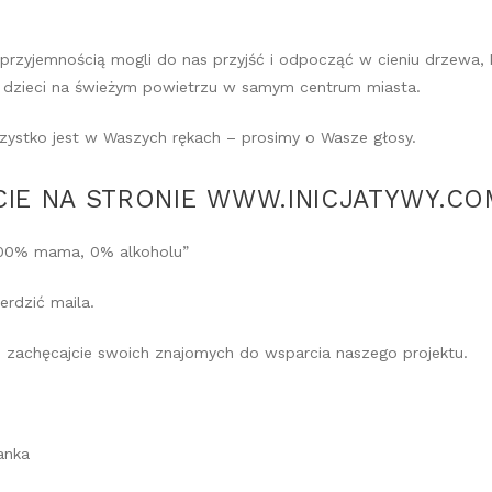
 przyjemnością mogli do nas przyjść i odpocząć w cieniu drzewa,
e dzieci na świeżym powietrzu w samym centrum miasta.
zystko jest w Waszych rękach – prosimy o Wasze głosy.
IE NA STRONIE
WWW.INICJATYWY.CO
100% mama, 0% alkoholu”
erdzić maila.
i zachęcajcie swoich znajomych do wsparcia naszego projektu.
anka