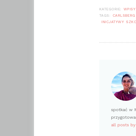
KATEGORIE:
WPISY
TAGS:
CARLSBERG
INICJATYWY
SZKO
spotkać w M
przygotowan
all posts b