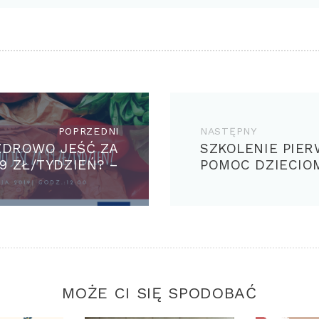
GACJA
U
POPRZEDNI
Previous
NASTĘPNY
Next
ZDROWO JEŚĆ ZA
SZKOLENIE PIE
post:
post:
9 ZŁ/TYDZIEŃ? –
POMOC DZIECIO
WARSZTAT DLA
SENIORÓW
MOŻE CI SIĘ SPODOBAĆ