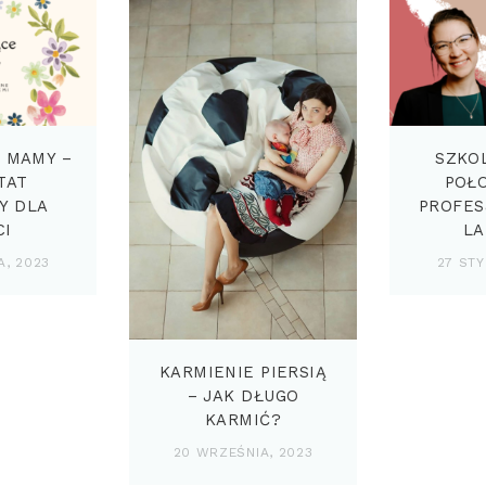
 MAMY –
SZKO
TAT
POŁ
Y DLA
PROFES
CI
LA
A, 2023
27 STY
KARMIENIE PIERSIĄ
– JAK DŁUGO
KARMIĆ?
20 WRZEŚNIA, 2023