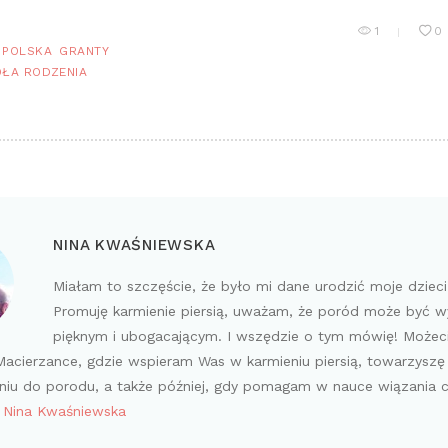
1
0
 POLSKA
GRANTY
ŁA RODZENIA
NINA KWAŚNIEWSKA
Miałam to szczęście, że było mi dane urodzić moje dziec
Promuję karmienie piersią, uważam, że poród może być 
pięknym i ubogacającym. I wszędzie o tym mówię! Możec
acierzance, gdzie wspieram Was w karmieniu piersią, towarzyszę
iu do porodu, a także później, gdy pomagam w nauce wiązania 
y Nina Kwaśniewska