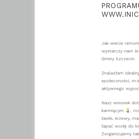
PROGRAMU
WWW.INIC
Jak wiecie remont
wystarczy nam śr
Gminy Szczecin​.
Znalazłam ideal
społeczności, m.i
aktywnego wypoczy
Nasz wniosek dot
karmiącym
, r
ławki, krzewy, ma
łapać wodę do b
Zorganizujemy tak