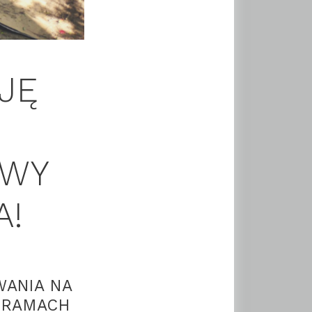
JĘ
YWY
A!
ANIA NA
 RAMACH