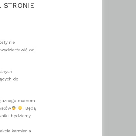
 STRONIE
tety nie
 wydzierżawić od
alnych
jących do
rzyjaznego mamom
ysłów
. Będą
wnik i będziemy
akcie karmienia