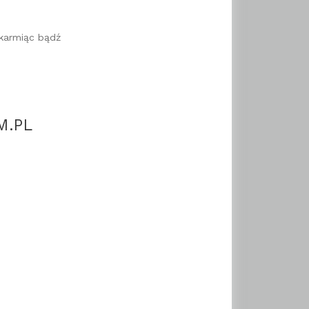
 karmiąc bądź
M.PL