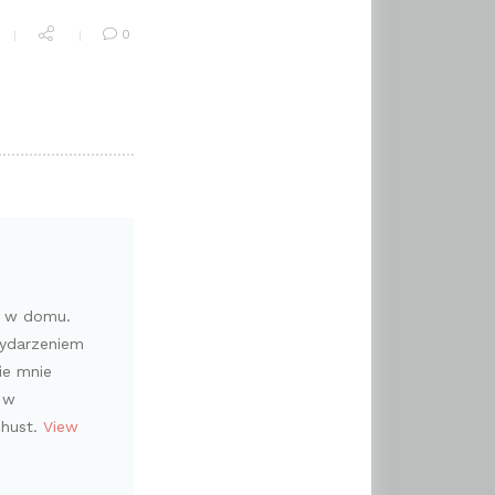
0
i w domu.
wydarzeniem
ie mnie
 w
chust.
View