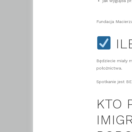
jak wygląda p
Fundacja Macierz
IL
Będziecie miały 
położnictwa.
Spotkanie jest B
KTO 
IMIG