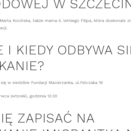
DOWEJ W SZCZECIN
Marta Kocińska, także mama 4. letniego Filipa, która doskonale zna
cji.
E I KIEDY ODBYWA SI
KANIE?
ię w siedzibie Fundacji Macierzanka, ul.Felczaka 16
rwca (wtorek), godzinia 12:30
SIĘ ZAPISAĆ NA