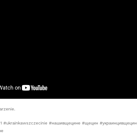
arzenie.
21 #ukrainkawszczecinie #нашивщецине #щецин #украинцивщецин
не