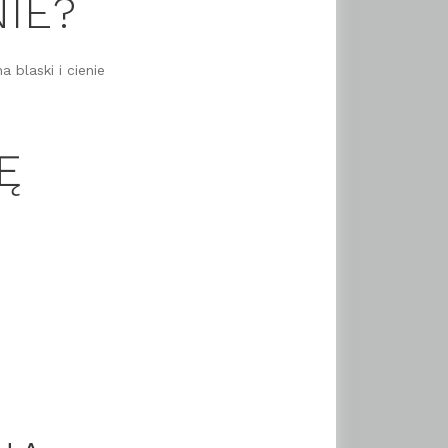
IE?
 blaski i cienie
Ę