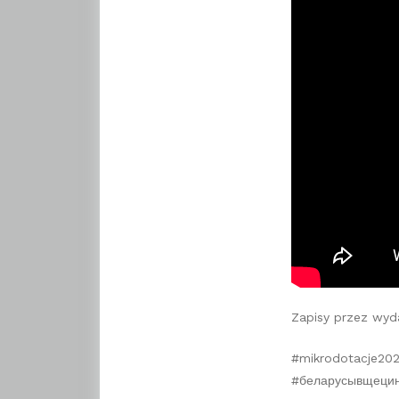
Zapisy przez wyd
#mikrodotacje20
#беларусывщеци