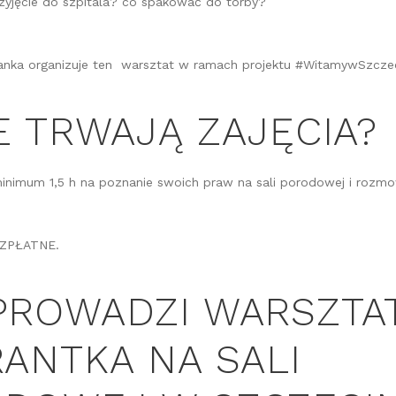
rzyjęcie do szpitala? co spakować do torby?
anka organizuje ten warsztat w ramach projektu #WitamywSzczec
E TRWAJĄ ZAJĘCIA?
minimum 1,5 h na poznanie swoich praw na sali porodowej i rozm
EZPŁATNE.
PROWADZI WARSZTA
RANTKA NA SALI