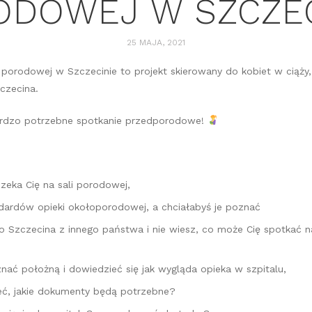
ODOWEJ W SZCZEC
25 MAJA, 2021
i porodowej w Szczecinie to projekt skierowany do kobiet w ciąży
czecina.
rdzo potrzebne spotkanie przedporodowe!
czeka Cię na sali porodowej,
ndardów opieki okołoporodowej, a chciałabyś je poznać
o Szczecina z innego państwa i nie wiesz, co może Cię spotkać na
nać położną i dowiedzieć się jak wygląda opieka w szpitalu,
eć, jakie dokumenty będą potrzebne?