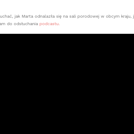
łuchać, jak Marta odnalazła się na sali porodowej w obcym kraju,
cam do odsłuchania
podcastu.