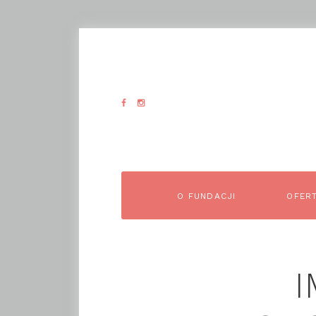
O FUNDACJI
OFER
I