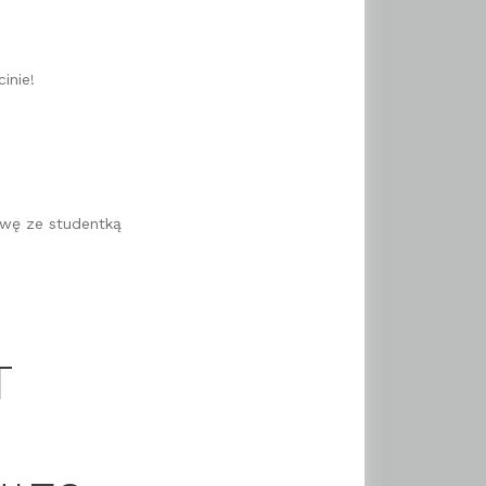
inie!
owę ze studentką
T