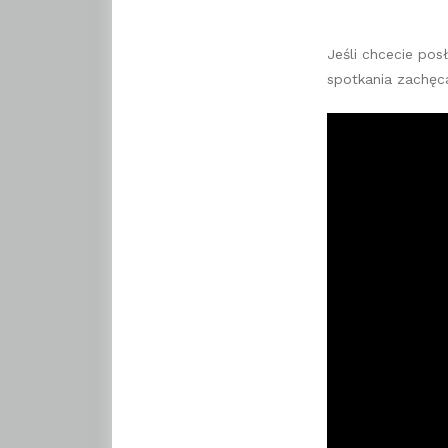
Jeśli chcecie pos
spotkania zachę