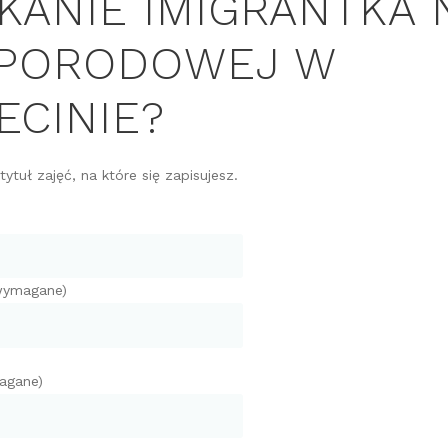
KANIE IMIGRANTKA 
 PORODOWEJ W
ECINIE?
ytuł zajęć, na które się zapisujesz.
(wymagane)
agane)