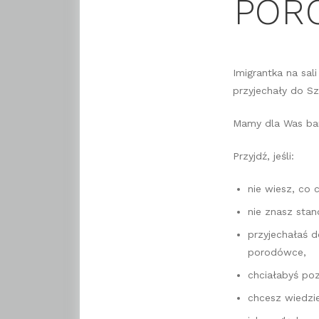
POR
Imigrantka na sal
przyjechały do Sz
Mamy dla Was ba
Przyjdź, jeśli:
nie wiesz, co 
nie znasz sta
przyjechałaś d
porodówce,
chciałabyś poz
chcesz wiedzi