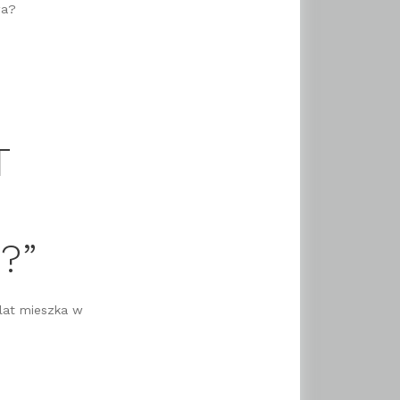
wa?
T
?”
 lat mieszka w