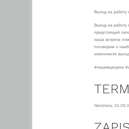
Выход на работу 
Выход на работу 
предстоящей сепа
наша встреча пом
поговорим о наиб
компоненте выход
#нашивщецине #
TERM
Niedziela, 20.06.
ZAPIS