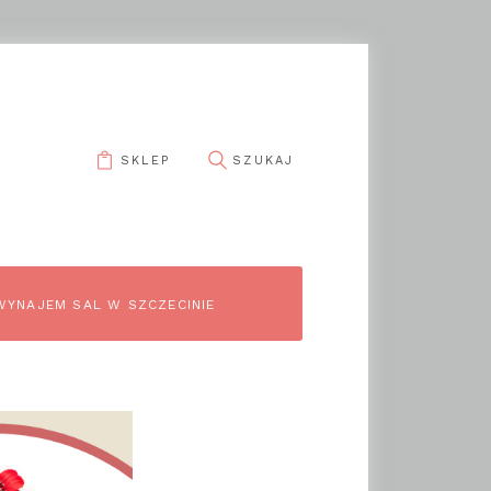
SKLEP
pin it
WYNAJEM SAL W SZCZECINIE