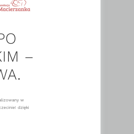
PO
IM –
WA.
alizowany w
ecinie! dzięki