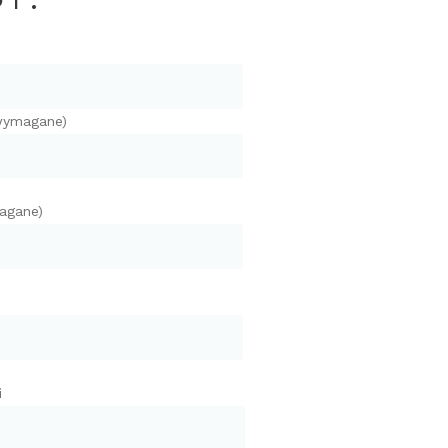
(wymagane)
agane)
i