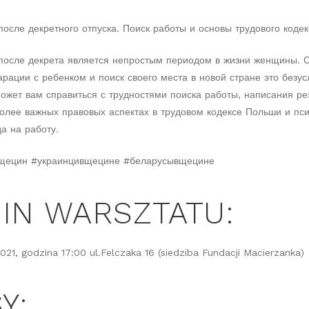
после декретного отпуска. Поиск работы и основы трудового коде
после декрета является непростым периодом в жизни женщины. С
рации с ребенком и поиск своего места в новой стране это безус
ожет вам справиться с трудностями поиска работы, написания ре
олее важных правовых аспектах в трудовом кодексе Польши и пс
а на работу.
щецин #украинцивщецине #беларусывщецине
IN WARSZTATU:
2021, godzina 17:00 ul.Felczaka 16 (siedziba Fundacji Macierzanka)
Y: