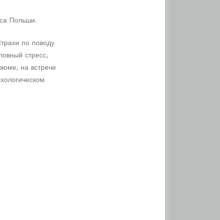
кса Польши.
трахи по поводу
ловный стресс,
зюме, на встрече
ихологическом