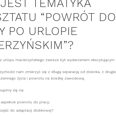
 JEST TEMATYKA
ZTATU “POWRÓT DO
Y PO URLOPIE
ERZYŃSKIM”?
z urlopu macierzyńskiego zawsze był wydarzeniem ekscytującym d
rzychodzi nam zmierzyć się z długą separacją od dziecka, z drugi
ziennego życia i powrotu na ścieżkę zawodową.
kupimy się na:
aspekcie powrotu do pracy,
rzejść do adaptacji żłobkowej?