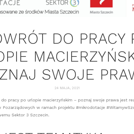
OWRÓT DO PRACY 
OPIE MACIERZYŃSK
ZNAJ SWOJE PRA
24 MAJA, 2021
do pracy po urlopie macierzyńskim – poznaj swoje prawa jest re
yw Pozarządowych w ramach projektu #mikrodotacje #WitamywSzcz
wemu Sektor 3 Szczecin.