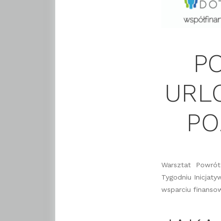
P
URL
PO
Warsztat Powrót 
Tygodniu Inicjat
wsparciu finanso