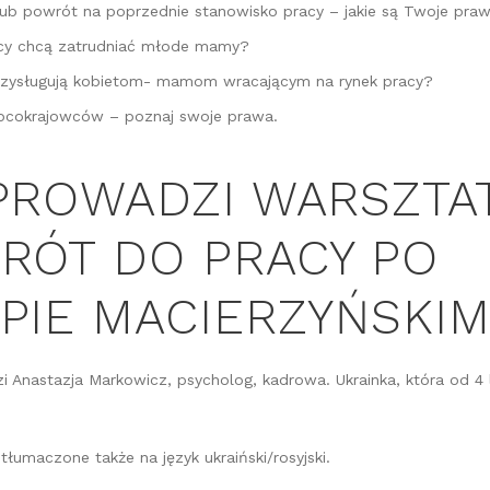
lub powrót na poprzednie stanowisko pracy – jakie są Twoje pra
cy chcą zatrudniać młode mamy?
rzysługują kobietom- mamom wracającym na rynek pracy?
obcokrajowców – poznaj swoje prawa.
PROWADZI WARSZTA
RÓT DO PRACY PO
PIE MACIERZYŃSKIM
i Anastazja Markowicz, psycholog, kadrowa. Ukrainka, która od 4
tłumaczone także na język ukraiński/rosyjski.