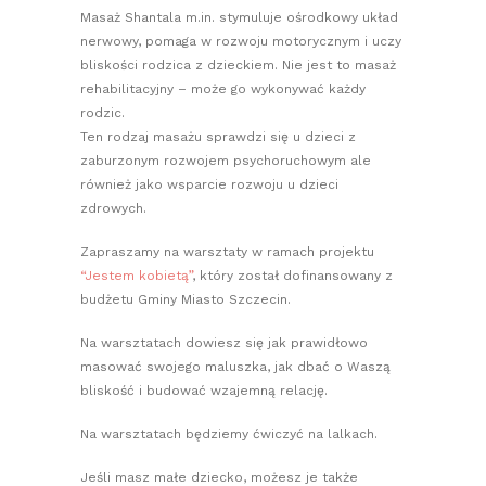
Masaż Shantala m.in. stymuluje ośrodkowy układ
nerwowy, pomaga w rozwoju motorycznym i uczy
bliskości rodzica z dzieckiem. Nie jest to masaż
rehabilitacyjny – może go wykonywać każdy
rodzic.
Ten rodzaj masażu sprawdzi się u dzieci z
zaburzonym rozwojem psychoruchowym ale
również jako wsparcie rozwoju u dzieci
zdrowych.
Zapraszamy na warsztaty w ramach projektu
“Jestem kobietą”
, który został dofinansowany z
budżetu Gminy Miasto Szczecin.
Na warsztatach dowiesz się jak prawidłowo
masować swojego maluszka, jak dbać o Waszą
bliskość i budować wzajemną relację.
Na warsztatach będziemy ćwiczyć na lalkach.
Jeśli masz małe dziecko, możesz je także