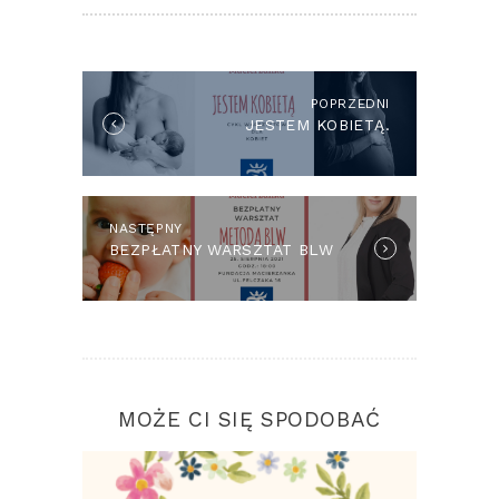
NAWIGACJA
WPISU
POPRZEDNI
Previous
JESTEM KOBIETĄ.
post:
NASTĘPNY
Next
BEZPŁATNY WARSZTAT BLW
post:
MOŻE CI SIĘ SPODOBAĆ