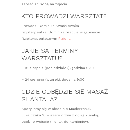
zabrać ze sobą na zajęcia.
KTO PROWADZI WARSZTAT?
Prowadzi Dominika Kwaśniewska –
fizjoterpeutka. Dominika pracuje w gabinecie
fizjoterapeutycznym
Fizjona
.
JAKIE SĄ TERMINY
WARSZTATU?
– 16 sierpnia (poniedziałek), godzina 9:30
– 24 sierpnia (wtorek), godzina 9:00
GDZIE ODBĘDZIE SIĘ MASAŻ
SHANTALA?
Spotykamy się w siedzibie Macierzanki,
ul.Felczaka 16 – szare drzwi z długą klamką,
osobne wejście (nie jak do kamienicy).