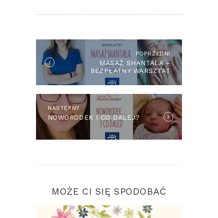
NAWIGACJA
WPISU
POPRZEDNI
Previous
MASAŻ SHANTALA –
post:
BEZPŁATNY WARSZTAT
NASTĘPNY
Next
NOWORODEK I CO DALEJ?
post:
MOŻE CI SIĘ SPODOBAĆ