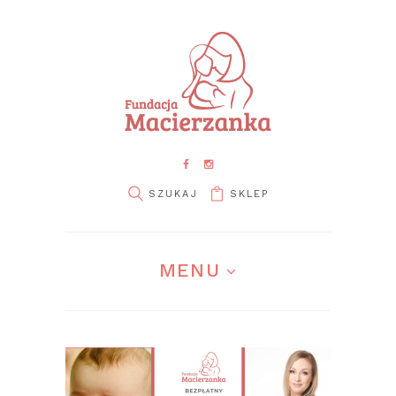
SKLEP
pin it
MENU