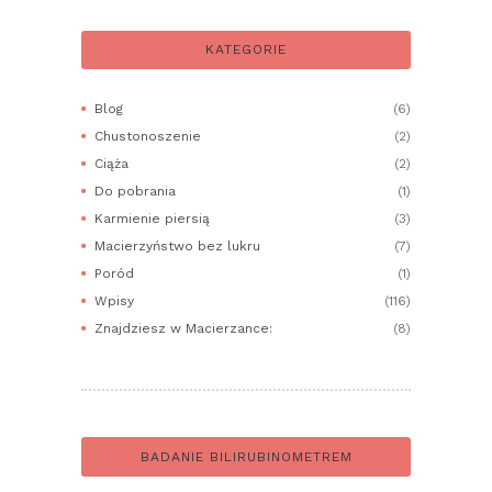
KATEGORIE
Blog
(6)
Chustonoszenie
(2)
Ciąża
(2)
Do pobrania
(1)
Karmienie piersią
(3)
Macierzyństwo bez lukru
(7)
Poród
(1)
Wpisy
(116)
Znajdziesz w Macierzance:
(8)
BADANIE BILIRUBINOMETREM