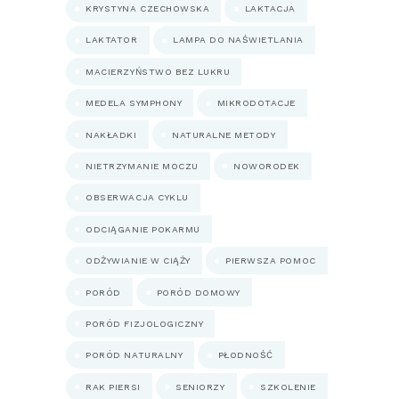
KRYSTYNA CZECHOWSKA
LAKTACJA
LAKTATOR
LAMPA DO NAŚWIETLANIA
MACIERZYŃSTWO BEZ LUKRU
MEDELA SYMPHONY
MIKRODOTACJE
NAKŁADKI
NATURALNE METODY
NIETRZYMANIE MOCZU
NOWORODEK
OBSERWACJA CYKLU
ODCIĄGANIE POKARMU
ODŻYWIANIE W CIĄŻY
PIERWSZA POMOC
PORÓD
PORÓD DOMOWY
PORÓD FIZJOLOGICZNY
PORÓD NATURALNY
PŁODNOŚĆ
RAK PIERSI
SENIORZY
SZKOLENIE