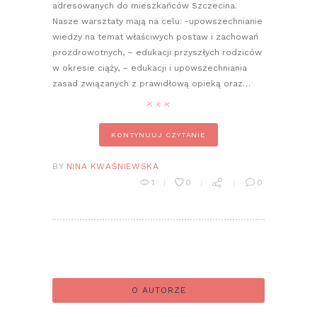
adresowanych do mieszkańców Szczecina.
Nasze warsztaty mają na celu: -upowszechnianie
wiedzy na temat właściwych postaw i zachowań
prozdrowotnych, – edukacji przyszłych rodziców
w okresie ciąży, – edukacji i upowszechniania
zasad związanych z prawidłową opieką oraz…
KONTYNUUJ CZYTANIE
BY
NINA KWAŚNIEWSKA
1
0
0
O AUTORZE