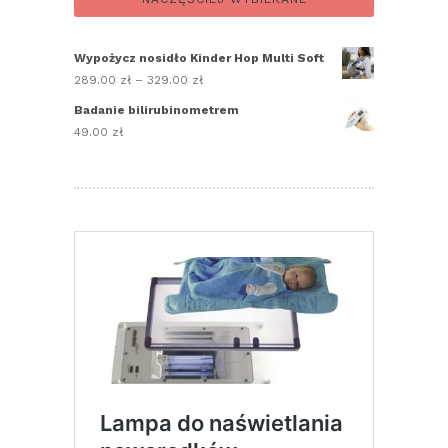
Wypożycz nosidło Kinder Hop Multi Soft
289.00
zł
–
329.00
zł
Zakres
cen:
Badanie bilirubinometrem
od
49.00
zł
289.00 zł
do
329.00 zł