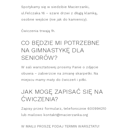
Spotykamy się w siedzibie Macierzanki,
ul.Felczaka 16 – szare drzwi z długą klamką,
osobne wejście (nie jak do kamienicy).
Ćwiczenia trwają 1h.
CO BĘDZIE MI POTRZEBNE
NA GIMNASTYKĘ DLA
SENIORÓW?
W sali warsztatowej prosimy Panie o zdjęcie
obuwia – zabierzcie na zmianę skarpetki. Na
miejscu mamy maty do ćwiczeń i piłki.
JAK MOGĘ ZAPISAĆ SIĘ NA
ĆWICZENIA?
Zapisy przez formularz, telefonicznie 600994210
lub mailowo kontakt@macierzanka.org
W MAILU PROSZĘ PODAJ TERMIN WARSZTATU!