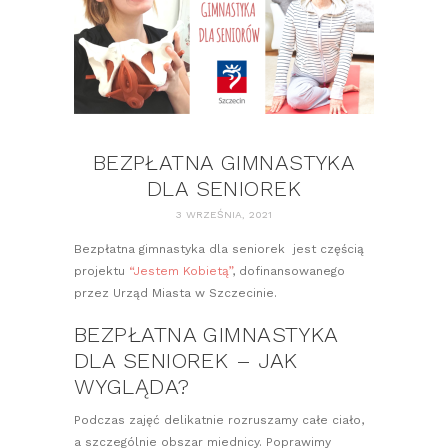
BEZPŁATNA GIMNASTYKA
DLA SENIOREK
3 WRZEŚNIA, 2021
Bezpłatna gimnastyka dla seniorek jest częścią
projektu
“Jestem Kobietą”
, dofinansowanego
przez Urząd Miasta w Szczecinie.
BEZPŁATNA GIMNASTYKA
DLA SENIOREK – JAK
WYGLĄDA?
Podczas zajęć delikatnie rozruszamy całe ciało,
a szczególnie obszar miednicy. Poprawimy