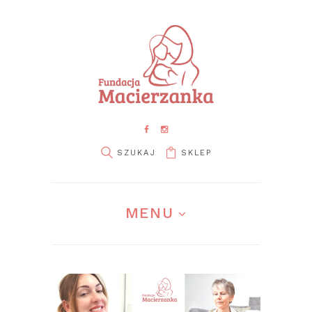
SKLEP
pin it
MENU