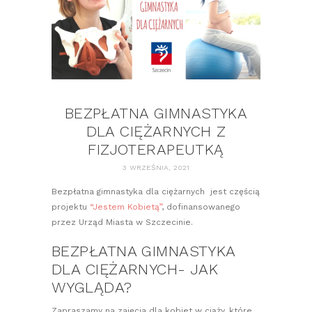
BEZPŁATNA GIMNASTYKA
DLA CIĘŻARNYCH Z
FIZJOTERAPEUTKĄ
3 WRZEŚNIA, 2021
Bezpłatna gimnastyka dla ciężarnych jest częścią
projektu
“Jestem Kobietą”
, dofinansowanego
przez Urząd Miasta w Szczecinie.
BEZPŁATNA GIMNASTYKA
DLA CIĘŻARNYCH- JAK
WYGLĄDA?
Zapraszamy na zajęcia dla kobiet w ciąży, które