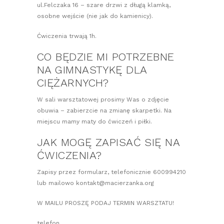
ul.Felczaka 16 – szare drzwi z długą klamką,
osobne wejście (nie jak do kamienicy).
Ćwiczenia trwają 1h.
CO BĘDZIE MI POTRZEBNE
NA GIMNASTYKĘ DLA
CIĘŻARNYCH?
W sali warsztatowej prosimy Was o zdjęcie
obuwia – zabierzcie na zmianę skarpetki. Na
miejscu mamy maty do ćwiczeń i piłki.
JAK MOGĘ ZAPISAĆ SIĘ NA
ĆWICZENIA?
Zapisy przez formularz, telefonicznie 600994210
lub mailowo kontakt@macierzanka.org
W MAILU PROSZĘ PODAJ TERMIN WARSZTATU!
telefon