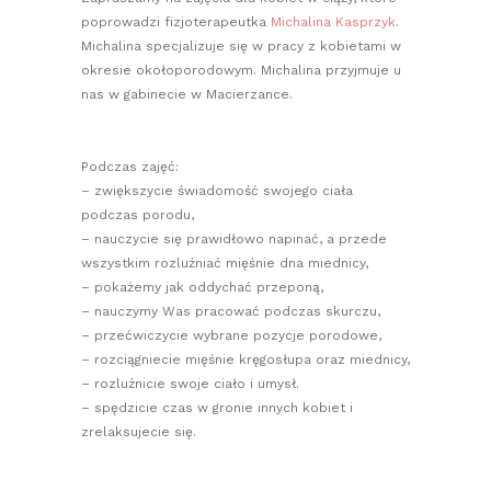
poprowadzi fizjoterapeutka
Michalina Kasprzyk
.
Michalina specjalizuje się w pracy z kobietami w
okresie okołoporodowym. Michalina przyjmuje u
nas w gabinecie w Macierzance.
Podczas zajęć:
– zwiększycie świadomość swojego ciała
podczas porodu,
– nauczycie się prawidłowo napinać, a przede
wszystkim rozluźniać mięśnie dna miednicy,
– pokażemy jak oddychać przeponą,
– nauczymy Was pracować podczas skurczu,
– przećwiczycie wybrane pozycje porodowe,
– rozciągniecie mięśnie kręgosłupa oraz miednicy,
– rozluźnicie swoje ciało i umysł.
– spędzicie czas w gronie innych kobiet i
zrelaksujecie się.