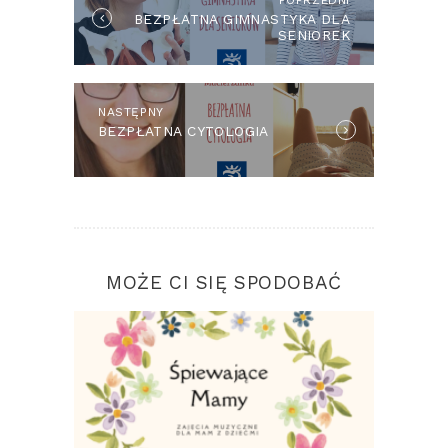
POPRZEDNI
Previous
BEZPŁATNA GIMNASTYKA DLA
post:
SENIOREK
NASTĘPNY
Next
BEZPŁATNA CYTOLOGIA
post:
MOŻE CI SIĘ SPODOBAĆ