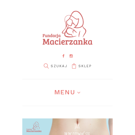
SKLEP
pin it
MENU