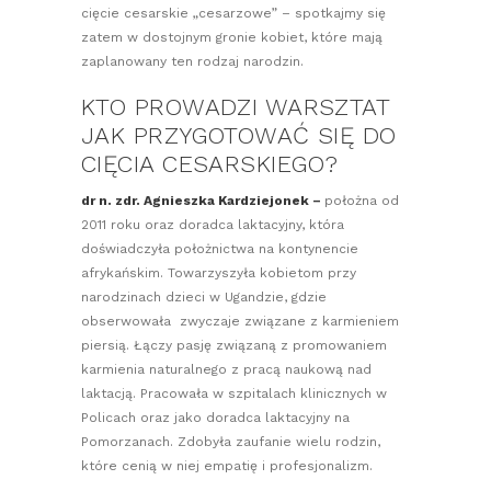
cięcie cesarskie „cesarzowe” – spotkajmy się
zatem w dostojnym gronie kobiet, które mają
zaplanowany ten rodzaj narodzin.
KTO PROWADZI WARSZTAT
JAK PRZYGOTOWAĆ SIĘ DO
CIĘCIA CESARSKIEGO?
dr n. zdr. Agnieszka Kardziejonek –
położna od
2011 roku oraz doradca laktacyjny, która
doświadczyła położnictwa na kontynencie
afrykańskim. Towarzyszyła kobietom przy
narodzinach dzieci w Ugandzie, gdzie
obserwowała zwyczaje związane z karmieniem
piersią. Łączy pasję związaną z promowaniem
karmienia naturalnego z pracą naukową nad
laktacją. Pracowała w szpitalach klinicznych w
Policach oraz jako doradca laktacyjny na
Pomorzanach. Zdobyła zaufanie wielu rodzin,
które cenią w niej empatię i profesjonalizm.