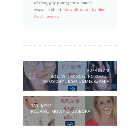
później, gdy pomagam w nauce
wiązania chust.
View all posts by Nina
Kwaśniewska
NAWIGACJA
WPISU
POPRZEDNI
Previous
BÓL W TRAKCIE PORODU I
post:
SPOSOBY JEGO UŚMIERZANIA
NASTĘPNY
Next
ROZWÓJ MOWY U DZIECKA
post: