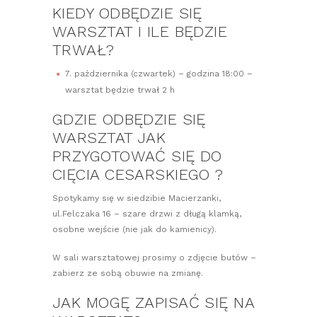
KIEDY ODBĘDZIE SIĘ
WARSZTAT I ILE BĘDZIE
TRWAŁ?
7. października (czwartek) – godzina 18:00 –
warsztat będzie trwał 2 h
GDZIE ODBĘDZIE SIĘ
WARSZTAT JAK
PRZYGOTOWAĆ SIĘ DO
CIĘCIA CESARSKIEGO ?
Spotykamy się w siedzibie Macierzanki,
ul.Felczaka 16 – szare drzwi z długą klamką,
osobne wejście (nie jak do kamienicy).
W sali warsztatowej prosimy o zdjęcie butów –
zabierz ze sobą obuwie na zmianę.
JAK MOGĘ ZAPISAĆ SIĘ NA