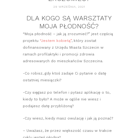
29 WRZEŚNIA, 2021
DLA KOGO SĄ WARSZTATY
MOJA PŁODNOŚĆ?
“Moja płodność – jak ją zrozumieć?” jest częścią
projektu
“Jestem kobietą”
, który został
dofinansowany z Urzędu Miasta Szczecin w
ramach profilaktyki i promocji zdrowia
adresowanych do mieszkańców Szczecina.
-Co robisz, gdy ktoś zadaje Ci pytanie o datę
ostatniej miesiączki?
-Czy sięgasz po telefon i pytasz aplikację o to,
kiedy to było? A może w ogóle nie wiesz i
podajesz datę przybliżoną?
-Czy wiesz, kiedy masz owulację i jak ją poznać?
– Uważasz, że przez większość czasu w trakcie
cyklu jesteś płodna?