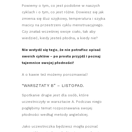
Powiemy o tym, co jest podobne w naszych
cyklach i o tym, co jest różne. Dowiesz się jak
zmienia się śluz szyjkowy, temperatura i szyjka
macicy na przestrzeni cyklu menstruacyjnego.
Czy znałaś wcześniej swoje ciało, tak aby
wiedzieć, kiedy jesteś płodna, a kiedy nie?
Nie wstydź się tego, że nie potrafisz opisać
swoich cyklów – po prostu przyjdź i poznaj
tajemnice swojej płodności!
A o kawie też możemy porozmawiać!
“WARSZTATY B” – LISTOPAD.
Spotkanie drugie jest dla osób, które
uczestniczyły w warsztacie A. Podczas niego
pogłębimy temat rozpoznawania swojej
płodności według metody angielskiej.
Jako uczestniczka będziesz mogła poznać