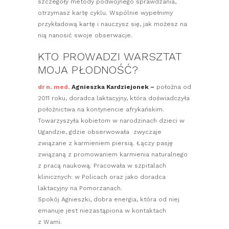
szczegóły metody podwójnego sprawdzania,
otrzymasz kartę cyklu. Wspólnie wypełnimy
przykładową kartę i nauczysz się, jak możesz na
nią nanosić swoje obserwacje.
KTO PROWADZI WARSZTAT
MOJA PŁODNOŚĆ?
dr n. med.
Agnieszka Kardziejonek
–
położna od
2011 roku, doradca laktacyjny, która doświadczyła
położnictwa na kontynencie afrykańskim.
Towarzyszyła kobietom w narodzinach dzieci w
Ugandzie, gdzie obserwowała zwyczaje
związane z karmieniem piersią. Łączy pasję
związaną z promowaniem karmienia naturalnego
z pracą naukową. Pracowała w szpitalach
klinicznych: w Policach oraz jako doradca
laktacyjny na Pomorzanach.
Spokój Agnieszki, dobra energia, która od niej
emanuje jest niezastąpiona w kontaktach
z Wami.