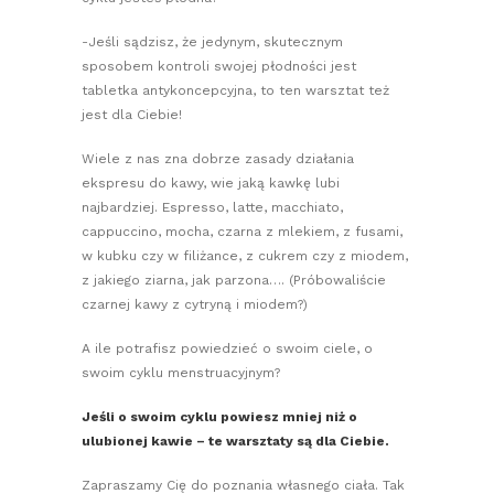
-Jeśli sądzisz, że jedynym, skutecznym
sposobem kontroli swojej płodności jest
tabletka antykoncepcyjna, to ten warsztat też
jest dla Ciebie!
Wiele z nas zna dobrze zasady działania
ekspresu do kawy, wie jaką kawkę lubi
najbardziej. Espresso, latte, macchiato,
cappuccino, mocha, czarna z mlekiem, z fusami,
w kubku czy w filiżance, z cukrem czy z miodem,
z jakiego ziarna, jak parzona…. (Próbowaliście
czarnej kawy z cytryną i miodem?)
A ile potrafisz powiedzieć o swoim ciele, o
swoim cyklu menstruacyjnym?
Jeśli o swoim cyklu powiesz mniej niż o
ulubionej kawie – te warsztaty są dla Ciebie.
Zapraszamy Cię do poznania własnego ciała. Tak