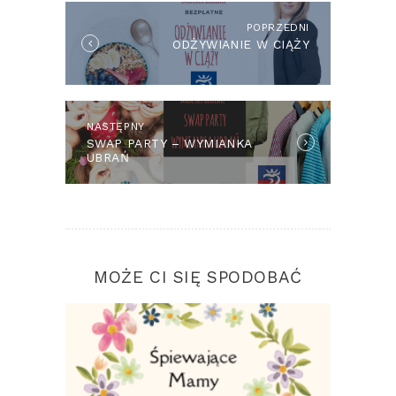
POPRZEDNI
Previous
ODŻYWIANIE W CIĄŻY
post:
NASTĘPNY
Next
SWAP PARTY – WYMIANKA
post:
UBRAŃ
MOŻE CI SIĘ SPODOBAĆ