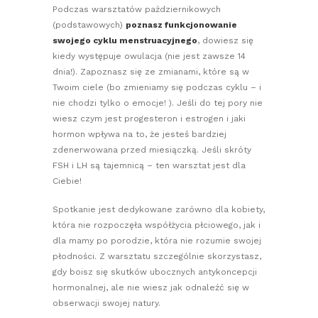
Podczas warsztatów październikowych
(podstawowych)
poznasz funkcjonowanie
swojego cyklu menstruacyjnego
, dowiesz się
kiedy występuje owulacja (nie jest zawsze 14
dnia!). Zapoznasz się ze zmianami, które są w
Twoim ciele (bo zmieniamy się podczas cyklu – i
nie chodzi tylko o emocje! ). Jeśli do tej pory nie
wiesz czym jest progesteron i estrogen i jaki
hormon wpływa na to, że jesteś bardziej
zdenerwowana przed miesiączką. Jeśli skróty
FSH i LH są tajemnicą – ten warsztat jest dla
Ciebie!
Spotkanie jest dedykowane zarówno dla kobiety,
która nie rozpoczęła współżycia płciowego, jak i
dla mamy po porodzie, która nie rozumie swojej
płodności. Z warsztatu szczególnie skorzystasz,
gdy boisz się skutków ubocznych antykoncepcji
hormonalnej, ale nie wiesz jak odnaleźć się w
obserwacji swojej natury.