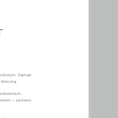
T
zawodowym. Zajmuje
kliniczną.
szkoleniach.
dczeniem – zarówno