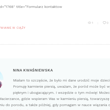
id=”1768″ title=”Formularz kontaktow
1
0
WIANIE W CIĄŻY
NINA KWAŚNIEWSKA
Miałam to szczęście, że było mi dane urodzić moje dziec
Promuję karmienie piersią, uważam, że poród może być 
pięknym i ubogacającym. I wszędzie o tym mówię! Możec
acierzance, gdzie wspieram Was w karmieniu piersią, towarzyszę
iu do porodu, a także później, gdy pomagam w nauce wiązania 