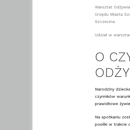
Warsztat Odżywian
Urzędu Miasta Sz
Szczecina.
Udział w warsztac
O CZ
ODŻY
Narodziny dziecka
czynników warunku
prawidłowe żywie
Na spotkaniu zos
posiłki w trakcie