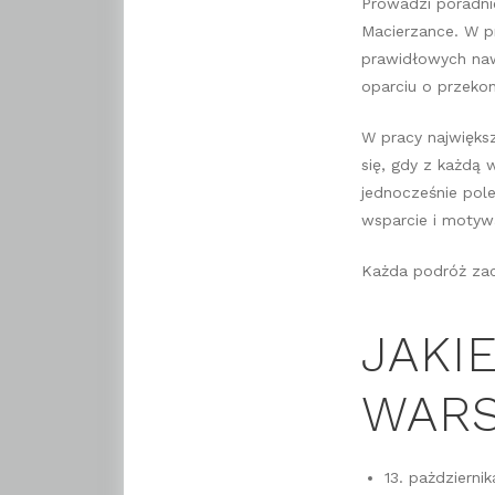
Prowadzi poradnie
Macierzance. W p
prawidłowych naw
oparciu o przeko
W pracy największ
się, gdy z każdą w
jednocześnie pol
wsparcie i motyw
Każda podróż zac
JAKI
WARS
13. pażdzierni