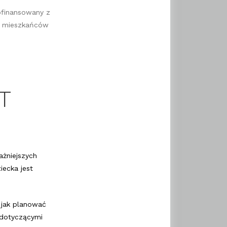
dofinansowany z
do mieszkańców
T
ażniejszych
iecka jest
 jak planować
i dotyczącymi