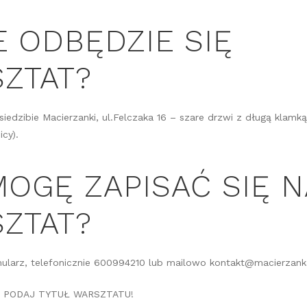
E ODBĘDZIE SIĘ
ZTAT?
iedzibie Macierzanki, ul.Felczaka 16 – szare drzwi z długą klamk
icy).
MOGĘ ZAPISAĆ SIĘ N
ZTAT?
mularz, telefonicznie 600994210 lub mailowo kontakt@macierzank
 PODAJ TYTUŁ WARSZTATU!