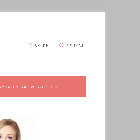
SKLEP
pin it
WYNAJEM SAL W SZCZECINIE