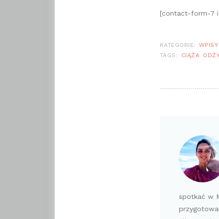
[contact-form-7 
KATEGORIE:
WPISY
TAGS:
CIĄŻA
ODŻY
spotkać w M
przygotowan