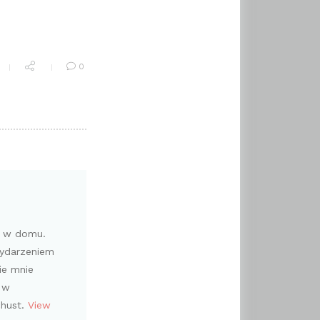
0
i w domu.
wydarzeniem
ie mnie
 w
chust.
View