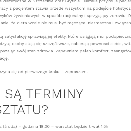
 dietetyczne w Szczecinie oraz Gryfinie. Natalia przyjmuje pacj
racy z pacjentem stawia przede wszystkim na podejście holistycz
yków żywieniowych w sposób racjonalny i sprzyjający zdrowiu. D
nanie, że dieta wcale nie musi być męcząca, niesmaczna i związa
ą satysfakcję sprawiają jej efekty, które osiągają moi podopieczn
izytą osoby stają się szczęśliwsze, nabierają pewności siebie, wit
epszając swój stan zdrowia. Zapewniam pełen komfort, zaangażow
ację.
zyna się od pierwszego kroku – zapraszam.
E SĄ TERMINY
ZTATU?
ka (środa) – godzina 18:30 – warsztat będzie trwał 1,5h