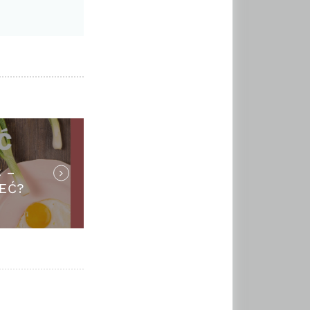
 –
EĆ?