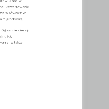
entów u nas w
ne, kształtowanie
ziała również w
na z głodówką.
i. Ogromnie cieszę
alności,
anie, a także