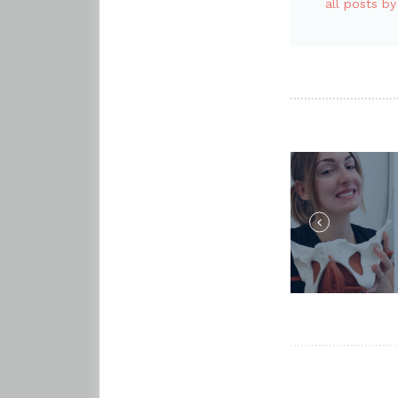
all posts b
NAWI
WPIS