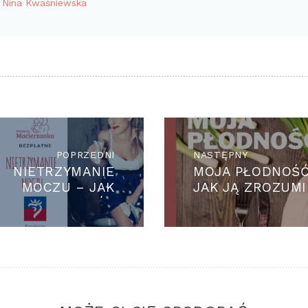
y Nina Kwaśniewska
GACJA
U
POPRZEDNI
Previous
NASTĘPNY
Next
NIETRZYMANIE
MOJA PŁODNOŚĆ
post:
post:
MOCZU – JAK
JAK JĄ ZROZUMI
ZAPOBIEGAĆ I
LECZYĆ?