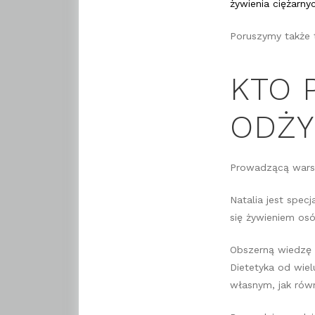
żywienia ciężarny
Poruszymy także t
KTO 
ODŻY
Prowadzącą warsz
Natalia jest spec
się żywieniem osó
Obszerną wiedzę 
Dietetyka od wiel
własnym, jak ró