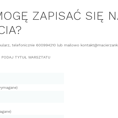
MOGĘ ZAPISAĆ SIĘ N
CIA?
mularz, telefonicznie 600994210 lub mailowo kontakt@macierzank
Ę PODAJ TYTUŁ WARSZTATU
(wymagane)
agane)