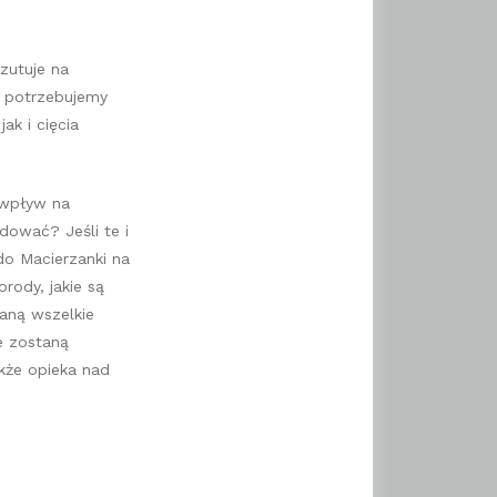
zutuje na
e potrzebujemy
ak i cięcia
 wpływ na
ować? Jeśli te i
do Macierzanki na
rody, jakie są
aną wszelkie
e zostaną
kże opieka nad