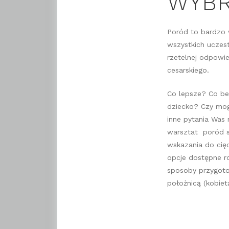
WYBR
Poród to bardzo w
wszystkich uczes
rzetelnej odpowie
cesarskiego.
Co lepsze? Co be
dziecko? Czy mog
inne pytania Was 
warsztat poród si
wskazania do cię
opcje dostępne ro
sposoby przygotow
położnicą (kobie