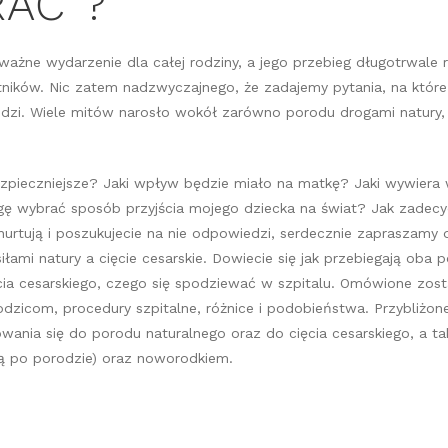
AĆ”?
ażne wydarzenie dla całej rodziny, a jego przebieg długotrwale r
tników. Nic zatem nadzwyczajnego, że zadajemy pytania, na któr
dzi. Wiele mitów narosło wokół zarówno porodu drogami natury, j
zpieczniejsze? Jaki wpływ będzie miało na matkę? Jaki wywiera
ę wybrać sposób przyjścia mojego dziecka na świat? Jak zadecyd
nurtują i poszukujecie na nie odpowiedzi, serdecznie zapraszamy 
łami natury a cięcie cesarskie. Dowiecie się jak przebiegają oba po
cia cesarskiego, czego się spodziewać w szpitalu. Omówione zost
dzicom, procedury szpitalne, różnice i podobieństwa. Przybliżon
ania się do porodu naturalnego oraz do cięcia cesarskiego, a ta
tą po porodzie) oraz noworodkiem.