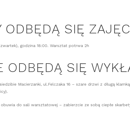
Y ODBĘDĄ SIĘ ZAJĘC
czwartek), godzina 18:00. Warsztat potrwa 2h
E ODBĘDĄ SIĘ WYKŁ
iedzibie Macierzanki, ul.Felczaka 16 – szare drzwi z długą klamk
icy).
 obuwia do sali warsztatowej – zabierzcie ze sobą ciepłe skarbe