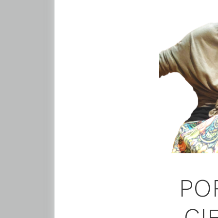
PO
CI