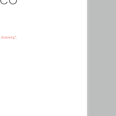
 Kobietą”
,