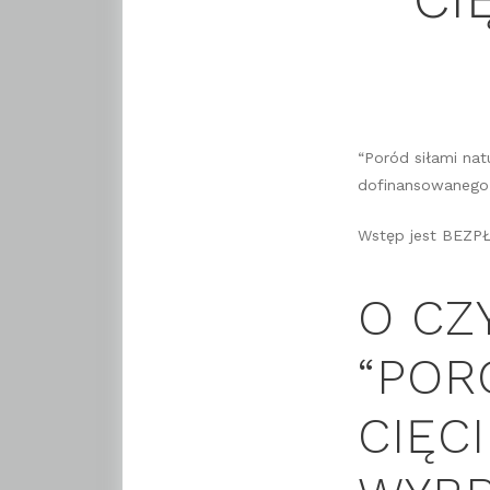
“Poród siłami nat
dofinansowanego 
Wstęp jest BEZP
O CZ
“POR
CIĘC