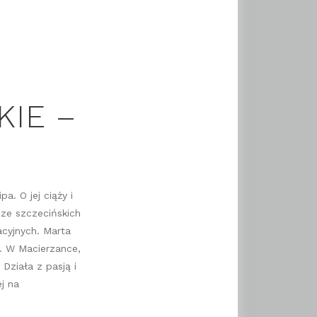
KIE –
. O jej ciąży i
 ze szczecińskich
cyjnych. Marta
ą. W Macierzance,
Działa z pasją i
j na