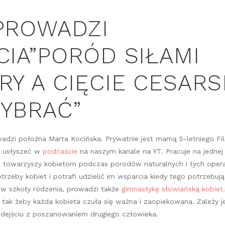
PROWADZI
CIA”PORÓD SIŁAMI
RY A CIĘCIE CESARS
YBRAĆ”
dzi położna Marta Kocińska. Prywatnie jest mamą 5-letniego Filipa
e usłyszeć w
podcaście
na naszym kanale na YT. Pracuje na jednej
 towarzyszy kobietom podczas porodów naturalnych i tych opera
trzeby kobiet i potrafi udzielić im wsparcia kiedy tego potrzebuj
w szkoły rodzenia, prowadzi także
gimnastykę słowiańską kobiet.
ak żeby każda kobieta czuła się ważna i zaopiekowana. Zależy je
dejściu z poszanowaniem drugiego człowieka.