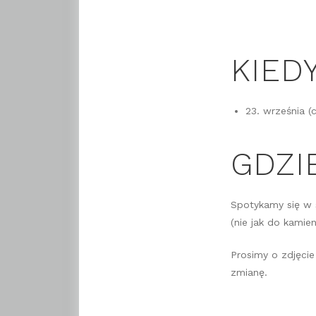
KIED
23. września (
GDZI
Spotykamy się w s
(nie jak do kamien
Prosimy o zdjęcie
zmianę.