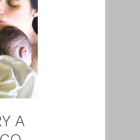
Y A
 CO