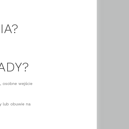
IA?
ADY?
ą, osobne wejście
ty lub obuwie na