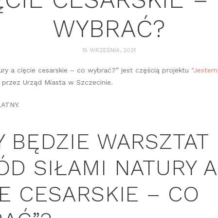
WYBRAĆ?
15 WRZEŚNIA, 2021
ury a cięcie cesarskie – co wybrać?” jest częścią projektu
“Jestem
przez Urząd Miasta w Szczecinie.
ŁATNY.
Y BĘDZIE WARSZTAT
ÓD SIŁAMI NATURY A
IE CESARSKIE – CO